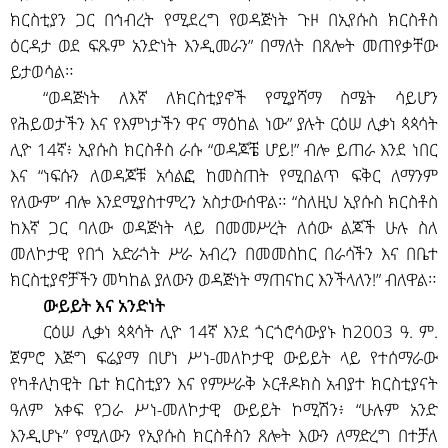
ክርስቲያን ጋር በኅብረት የሚደረግ የወዳጅነት ጉዞ በኢየሱስ ክርስቶስ
ዕርዳታ ወደ ፍጹም አንድነት እንዲመራን” በማለት በጸሎት መጠየቃቸው
ይታወሳል።
“ወዳጅነት ለእኛ ለክርስቲያኖች የሚያሻማ ስሜት ሳይሆን
የሕይወታችን እና የእምነታችን ዋና ማዕከል ነው” ያሉት ርዕሠ ሊቃነ ጳጳሳት
ሊዮ 14ኛ፥ ኢየሱስ ክርስቶስ ራሱ “ወዳጆቼ ሆይ!” ብሎ ይጠራ እንደ ነበር
እና “ነፍሱን ለወዳጆቹ አሳልፎ ከመስጠት የሚበልጥ ፍቅር ለማንም
የለውም’ ብሎ እንደሚያስተምረን አስታውሰዋል። “ስለዚህ ኢየሱስ ክርስቶስ
ከእኛ ጋር ባለው ወዳጅነት ላይ በመመሥረት ለሰው ልጆች ሁሉ ስለ
መለኮታዊ የበጎ አድራጎት ሥራ አብረን በመመስከር በራሳችን እና በቤተ
ክርስቲያኖቻችን መካከል ያለውን ወዳጅነት ማጠናከር እንችላለን!” ብለዋል።
ውይይት እና አንድነት
ርዕሠ ሊቃነ ጳጳሳት ሊዮ 14ኛ እንደ ጎርጎሮሳውያኑ ከ2003 ዓ. ም.
ጀምሮ እጅግ ፍሬያማ በሆነ ሥነ-መለኮታዊ ውይይት ላይ የተሰማራው
የካቶሊካዊት ቤተ ክርስቲያን እና የምሥራቅ ኦርቶዶክስ አብያተ ክርስቲያናት
ዓለም አቀፍ የጋራ ሥነ-መለኮታዊ ውይይት ኮሚሽን፥ “ሁሉም አንድ
እንዲሆኑ” የሚለውን የኢየሱስ ክርስቶስን ጸሎት እውን ለማድረግ በተቻለ