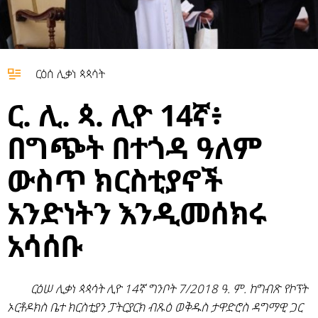
ርዕሰ ሊቃነ ጳጳሳት
ር. ሊ. ጳ. ሊዮ 14ኛ፥
በግጭት በተጎዳ ዓለም
ውስጥ ክርስቲያኖች
አንድነትን እንዲመሰክሩ
አሳሰቡ
ርዕሠ ሊቃነ ጳጳሳት ሊዮ 14ኛ ግንቦት 7/2018 ዓ. ም. ከግብጽ የኮፕት
ኦርቶዶክስ ቤተ ክርስቲያን ፓትርያርክ ብጹዕ ወቅዱስ ታዋድሮስ ዳግማዊ ጋር