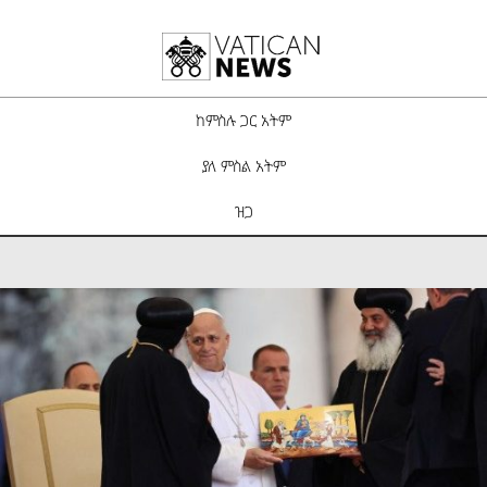
ከምስሉ ጋር አትም
ያለ ምስል አትም
ዝጋ