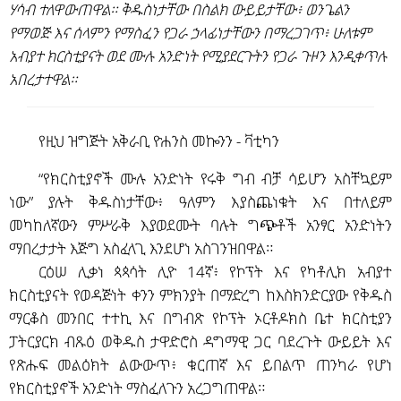
ሃሳብ ተለዋውጠዋል። ቅዱስነታቸው በስልክ ውይይታቸው፥ ወንጌልን
የማወጅ እና ሰላምን የማስፈን የጋራ ኃላፊነታቸውን በማረጋገጥ፥ ሁለቱም
አብያተ ክርስቲያናት ወደ ሙሉ አንድነት የሚያደርጉትን የጋራ ጉዞን እንዲቀጥሉ
አበረታተዋል።
የዚህ ዝግጅት አቅራቢ ዮሐንስ መኰንን - ቫቲካን
“የክርስቲያኖች ሙሉ አንድነት የሩቅ ግብ ብቻ ሳይሆን አስቸኳይም
ነው” ያሉት ቅዱስነታቸው፥ ዓለምን እያስጨነቁት እና በተለይም
መካከለኛውን ምሥራቅ እያወደሙት ባሉት ግጭቶች አንፃር አንድነትን
ማበረታታት እጅግ አስፈላጊ እንደሆነ አስገንዝበዋል።
ርዕሠ ሊቃነ ጳጳሳት ሊዮ 14ኛ፥ የኮፕት እና የካቶሊክ አብያተ
ክርስቲያናት የወዳጅነት ቀንን ምክንያት በማድረግ ከእስክንድርያው የቅዱስ
ማርቆስ መንበር ተተኪ እና በግብጽ የኮፕት ኦርቶዶክስ ቤተ ክርስቲያን
ፓትርያርክ ብጹዕ ወቅዱስ ታዋድሮስ ዳግማዊ ጋር ባደረጉት ውይይት እና
የጽሑፍ መልዕክት ልውውጥ፥ ቁርጠኛ እና ይበልጥ ጠንካራ የሆነ
የክርስቲያኖች አንድነት ማስፈለጉን አረጋግጠዋል።