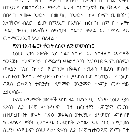
በተለይም የመካከለኛው ምሥራቅ አገራት ክርስቲያኖች ከመቼውም ጊዜ
በበለጠ ለሙሉ አንድነት በመጣር በአንድነት ስለ ሰላም መመስከር
አለባቸው” ብለው፥ ይህን በማድረግ በኢየሱስ ክርስቶስ ስም በተሰቃዩት
ሥፍር ቁጥር በሌላቸው ሰማዕታት ከፍተኛ ምልጃ እና ምሳሌ ላይ
መተማመን እንችላለን” ብለዋል።
የእግዚአብሔርን ቸርነት ለሰው ልጅ መመስከር
ርዕሠ ሊቃነ ጳጳሳት ሊዮ 14ኛ የኮፕት እና የካቶሊክ እምነቶች
የወዳጅነት ቀን ምክንያት በማድረግ እሁድ ግንቦት 2/2018 ዓ. ም. በሰሜን
ጣሊያን ቬኒስ ከተማ በሚገኘው በቅዱስ ማርቆስ ባዚሊካ ውስጥ
መስዋዕተ ቅዳሴን ላቀረቡት የኮፕት ኦርቶዶክስ ቤተ ክርስቲያን ፓትርያርክ
ብጹዕ ወቅዱስ ታዋድሮስ ዳግማዊ ወንድማዊ ሰላምታ መላካቸው
ይታወሳል።
ሁለቱ የሃይማኖት መሪዎች እስከ ዛሬ በአካል ባይገናኙም ርዕሠ ሊቃነ
ጳጳሳት ሊዮ 14ኛ ለካቶሊካዊት ቤተ ክርስቲያን ሐዋርያዊ መሪነት
በተመረጡበት ወቅት ብጹዕ ወቅዱስ ፓትርያርክ ታዋድሮስ ዳግማዊ
የመልካም ምኞት መግለጫ መልዕክት ልከው እንደ ነበር የሚታወስ
ሲሆን፥ እንዲሁም ርዕሠ ሊቃነ ጳጳሳት ሊዮ 14ኛ “ከተወዳጇ የኮፕት ቤተ