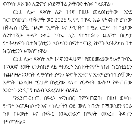
ፍጥነት ሥራውን ሊጀምር እንደሚችል ያላቸውን ተስፋ ገልጸዋል።
ርዕሠ ሊቃነ ጳጳሳት ሊዮ 14ኛ በዚሁ መልዕክታቸው፥ እንደ
ጎርጎሮሳውያኑ ጥቅምት ወር 2025 ዓ. ም. በዋዲ ኤል ናትሩን በሚገኘው
በቅዱስ ቢሾይ ገዳም “እምነት እና ሥርዓት” በሚል ርዕሥ በተካሄደው
ስድስተኛው ዓለም አቀፍ ጉባኤ ላይ የተሳተፉትን ጨምሮ በርካታ
የካቶሊካዊት ቤተ ክርስቲያን ልዑካንን በማስተናገዷ የኮፕት ኦርቶዶክስ ቤተ
ክርስቲያንን አመስግነዋል።
ርዕሠ ሊቃነ ጳጳሳት ሊዮ 14ኛ እንዲሁም፥ የመጀመሪያው የኒቂያ ጉባኤ
1700ኛ ዓመት መታሰቢያ ላይ የተደረጉ አስተንትኖዎች የቤተ ክርስቲያኗን
ተጨባጭ አንድነት ለማሳካት ያለንን ፍላጎት እንደገና እንደሚያነሳሳ ያላቸውን
እምነት ገልጸው፥ “ይህም በኒቂያው ጸሎተ ሃይማኖት ውስጥ የምናገኘው
አንድነት እንዲገኝ ከልብ እጸልያለሁ” ብለዋል።
“የጴንጤቆስጤ በዓልን ለማክበር በምንዘጋጅበት በዚህ ወቅት፥
የኮፕት ኦርቶዶክሶችን እና ካቶሊኮችን ወደ ሙሉ ኅብረት በሚወስደን የጋራ
ጉዞ በእውነት እና በፍቅር እንዲመራን” በማለት መንፈስ ቅዱስን
ተማጽነዋል።