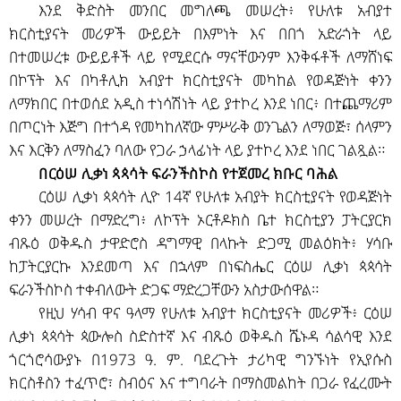
እንደ ቅድስት መንበር መግለጫ መሠረት፥ የሁለቱ አብያተ
ክርስቲያናት መሪዎች ውይይት በእምነት እና በበጎ አድራጎት ላይ
በተመሠረቱ ውይይቶች ላይ የሚደርሱ ማናቸውንም እንቅፋቶች ለማሸነፍ
በኮፕት እና በካቶሊክ አብያተ ክርስቲያናት መካከል የወዳጅነት ቀንን
ለማክበር በተወሰደ አዲስ ተነሳሽነት ላይ ያተኮረ እንደ ነበር፥ በተጨማሪም
በጦርነት እጅግ በተጎዳ የመካከለኛው ምሥራቅ ወንጌልን ለማወጅ፣ ሰላምን
እና እርቅን ለማስፈን ባለው የጋራ ኃላፊነት ላይ ያተኮረ እንደ ነበር ገልጿል።
በርዕሠ ሊቃነ ጳጳሳት ፍራንችስኮስ የተጀመረ ክቡር ባሕል
ርዕሠ ሊቃነ ጳጳሳት ሊዮ 14ኛ የሁለቱ አብያት ክርስቲያናት የወዳጅነት
ቀንን መሠረት በማድረግ፥ ለኮፕት ኦርቶዶክስ ቤተ ክርስቲያን ፓትርያርክ
ብጹዕ ወቅዱስ ታዋድሮስ ዳግማዊ በላኩት ድጋሚ መልዕክት፥ ሃሳቡ
ከፓትርያርኩ እንደመጣ እና በኋላም በነፍስሔር ርዕሠ ሊቃነ ጳጳሳት
ፍራንችስኮስ ተቀብለውት ድጋፍ ማድረጋቸውን አስታውሰዋል።
የዚህ ሃሳብ ዋና ዓላማ የሁለቱ አብያተ ክርስቲያናት መሪዎች፥ ርዕሠ
ሊቃነ ጳጳሳት ጳውሎስ ስድስተኛ እና ብጹዕ ወቅዱስ ሼኑዳ ሳልሳዊ እንደ
ጎርጎሮሳውያኑ በ1973 ዓ. ም. ባደረጉት ታሪካዊ ግንኙነት የኢየሱስ
ክርስቶስን ተፈጥሮ፣ ስብዕና እና ተግባራት በማስመልከት በጋራ የፈረሙት