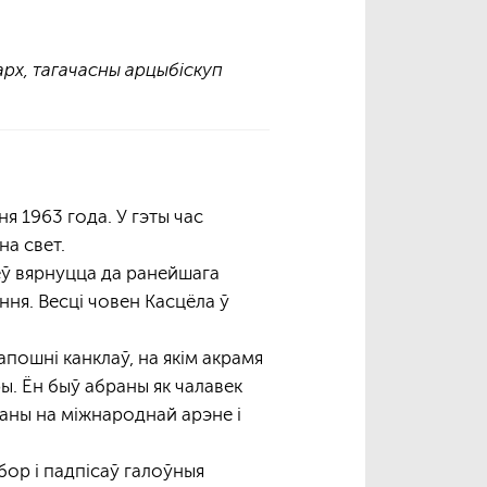
арх, тагачасны арцыбіскуп
я 1963 года. У гэты час
на свет.
цеў вярнуцца да ранейшага
ня. Весці човен Касцёла ў
апошні канклаў, на якім акрамя
ы. Ён быў абраны як чалавек
ваны на міжнароднай арэне і
бор і падпісаў галоўныя