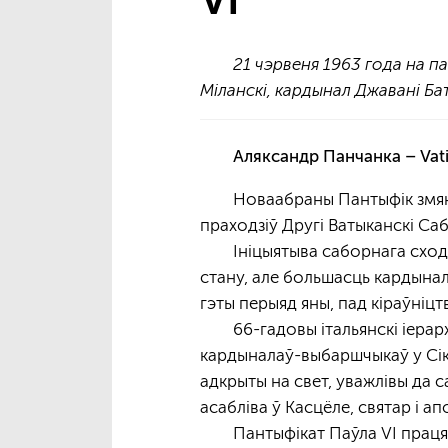
VI
21 чэрвеня 1963 года на п
Міланскі, кардынал Джавані Бат
Аляксандр Панчанка – Vat
Новаабраны Пантыфік змяніў
праходзіў Другі Ватыканскі Саб
Ініцыятыва саборнага сходу
стану, але большасць кардынал
гэты перыяд яны, пад кіраўніцт
66-гадовы італьянскі іерар
кардыналаў-выбаршчыкаў у Сікс
адкрыты на свет, уважлівы да 
асабліва ў Касцёле, святар і ап
Пантыфікат Паўла VI праця