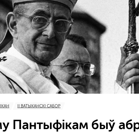
ЫКАН
II ВАТЫКАНСКІ САБОР
му Пантыфікам быў аб