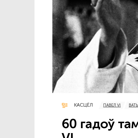
КАСЦЁЛ
ПАВЕЛ VI
ВАТ
60 гадоў та