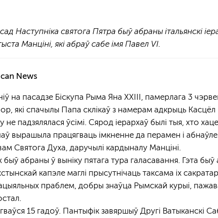
асад Наступніка святога Пятра быў абраны італьянскі іер
ыста Манціні, які абраў сабе імя Павел VI.
ican News
 на пасадзе Біскупа Рыма Яна XXIII, памерлага 3 чэрвен
ор, які спачылы Папа склікаў з намерам адкрыць Касцёл 
 не падзялялася ўсімі. Сярод іерархаў былі тыя, хто ха
аў вырашыла працягваць імкненне да перамен і абнаўлен
вам Святога Духа, даручылі кардыналу Манціні.
х быў абраны ў выніку пятага тура галасавання. Гэта быў 
тынскай капэле маглі прысутнічаць таксама іх сакратар
сацыяльных праблем, добры знаўца Рымскай курыі, пажа
остал.
гваўся 15 гадоў. Пантыфік завяршыў Другі Ватыканскі Са