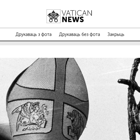
Друкаваць з фота
Друкаваць без фота
Закрыць