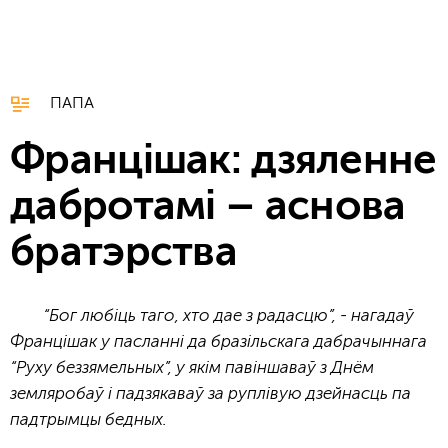
ПАПА
Францішак: дзяленне
дабротамі – аснова
братэрства
“Бог любіць таго, хто дае з радасцю”, - нагадаў
Францішак у пасланні да бразільскага дабрачыннага
“Руху беззямельных”, у якім павіншаваў з Днём
земляробаў і падзякаваў за руплівую дзейнасць па
падтрымцы бедных.