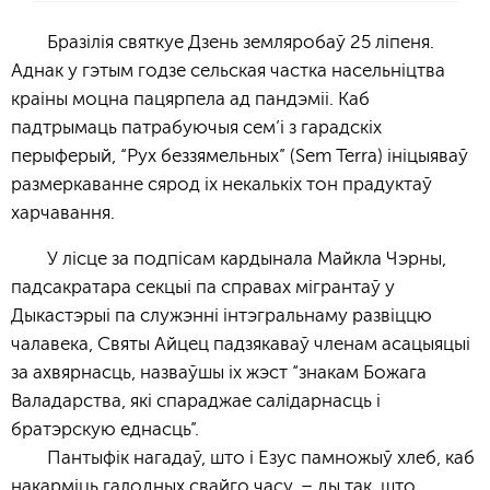
Бразілія святкуе Дзень земляробаў 25 ліпеня.
Аднак у гэтым годзе сельская частка насельніцтва
краіны моцна пацярпела ад пандэміі. Каб
падтрымаць патрабуючыя сем’і з гарадскіх
перыферый, “Рух беззямельных” (Sem Terra) ініцыяваў
размеркаванне сярод іх некалькіх тон прадуктаў
харчавання.
У лісце за подпісам кардынала Майкла Чэрны,
падсакратара секцыі па справах мігрантаў у
Дыкастэрыі па служэнні інтэгральнаму развіццю
чалавека, Святы Айцец падзякаваў членам асацыяцыі
за ахвярнасць, назваўшы іх жэст “знакам Божага
Валадарства, які спараджае салідарнасць і
братэрскую еднасць”.
Пантыфік нагадаў, што і Езус памножыў хлеб, каб
накарміць галодных свайго часу, – ды так, што