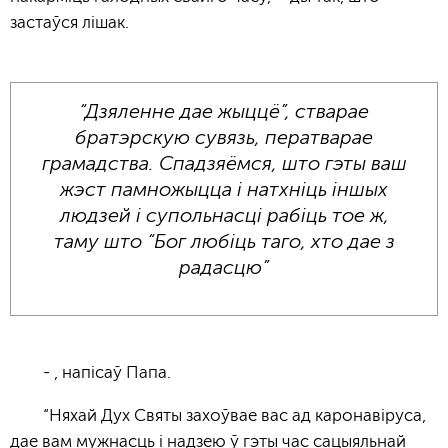
застаўся лішак.
“Дзяленне дае жыццё”, стварае
братэрскую сувязь, ператварае
грамадства. Спадзяёмся, што гэты ваш
жэст памножыцца і натхніць іншых
людзей і супольнасці рабіць тое ж,
таму што “Бог любіць таго, хто дае з
радасцю”
- , напісаў Папа.
“Няхай Дух Святы захоўвае вас ад каронавіруса,
дае вам мужнасць і надзею ў гэты час сацыяльнай