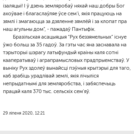
ізаляцыі! І ў дзень земляробаў няхай наш добры Бог
ахоўвае і благаслаўляе ўсе сем’і, якія працуюць на
зямлі і змагаюцца за дзяленне зямлёй і за клопат пра
наш агульны дом”, - пажадаў Пантыфік.
Бразільская асацыяцыя “Рух беззямельных” існуе
ўжо больш за 35 гадоў. За гэты час яна заснавала на
тэрыторыі шэрагу латыфундый краіны каля сотні
кааператываў і аграпрамысловых прадпрыемстваў. У
выніку Рух здолеў вынайсці пэўныя крытэрыі для таго,
каб зрабіць урадлівай землі, якія лічыліся
непрыдатнымі для земляробства, і забяспечыць
працай каля 370 тыс. сельскіх сем’яў.
29 ліпеня 2020, 12:21