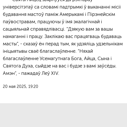
універсітэтаў са словамі падтрымкі ў выкананні місіі
будавання мастоў паміж Амерыкамі і Пірэнейскім
паўвостравам, працуючы ў імя экалагічнай і
сацыяльнай справядлівасці. “Дзякую вам за вашы
намаганні і працу. Заклікаю вас працягваць будаваць
масты”, - сказаў ён перад тым, як удзяліць удзельнікам
ініцыятывы сваё благаслаўленне. “Няхай
благаслаўленне Усемагутнага Бога, Айца, Сына і
Святога Духа, сыйдзе на вас і будзе з вамі заўсёды.
Амэн”, - пажадаў Леў XIV.
20 мая 2025, 19:20