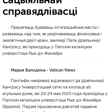
сацыяльнай
справядлівасці
Працягваць будаваць інтэграцыйныя масты і
разважаць над тым, як ураўнаважыць фінансавыя і
экалагічныя даўгі краін, заклікаў Папа ўдзельнікаў
Кангрэсу, які праходзіць у Папскім каталіцкім
універсітэце Рыа-дэ-Жанейра.
Марыя Валодзіна - Vatican News
Пантыфік накіраваў відэазварот да ўдзельнікаў
Кангрэсу Універсітэцкай сеткі па клопаце аб
агульным доме, які 20-24 мая 2025 года праходзіць у
Папскім каталіцкім універсітэце Рыа-дэ-Жанейра
(Бразілія). Падзея прысвечана дзясятай гадавіне