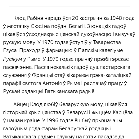
Клод Рабінэ нарадзіўся 20 кастрычніка 1948 года
ў мястэчку Сюсі на поўдні Бельгіі. З юнацкіх гадоў
цікавіўся ўсходнехрысціянскай духоўнасцю і вывучаў
рускую мову. У 1970 годзе ўступіў у Таварыства
Езуса. Праходзіў фармацыю ў Папскім калегіуме
Русікум
у Рыме. У 1979 годзе прыняў прэзбітэрскае
пасвячэнне. Пасля некалькіх гадоў душпастырскага
служэння ў Францыі стаў вікарыем грэка-каталіцкай
парафіі святога Антонія ў Рыме і распачаў працу ў
Рускай рэдакцыі Ватыканскага радыё.
Айцец Клод любіў беларускую мову, цікавіўся
гісторыяй хрысціянства ў Беларусі і жыццём Касцёла
ў нашай краіне. У 1996 годзе ён быў прызначаны
галоўным рэдактарам Беларускай рэдакцыі
Ватыканскага радыё і служыў на гэтай пасадзе да