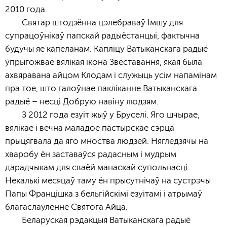
2010 года.
Святар штодзённа цэлебраваў Імшу для
супрацоўнікаў папскай радыёстанцыі, фактычна
будучы яе капеланам. Капліцу Ватыканскага радыё
ўпрыгожвае вялікая ікона Звеставання, якая была
ахвяравана айцом Клодам і служыць усім напамінам
пра тое, што галоўнае пакліканне Ватыканскага
радыё – несці Добрую навіну людзям.
З 2012 года езуіт жыў у Бруселі. Яго шчырае,
вялікае і вечна маладое пастырскае сэрца
прыцягвала да яго мноства людзей. Нягледзячы на
хваробу ён заставаўся радасным і мудрым
дарадчыкам для сваёй манаскай супольнасці.
Некалькі месяцаў таму ён прысутнічаў на сустрэчы
Папы Францішка з бельгійскімі езуітамі і атрымаў
благаслаўленне Святога Айца.
Беларуская рэдакцыя Ватыканскага радыё