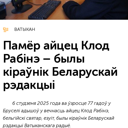
ВАТЫКАН
Памёр айцец Клод
Рабінэ – былы
кіраўнік Беларускай
рэдакцыі
6 студзеня 2025 года ва ўзросце 77 гадоў у
Бруселі адышоў у вечнасць айцец Клод Рабінэ,
бельгійскі святар, езуіт, былы кіраўнік Беларускай
рэдакцыі Ватыканскага радыё.