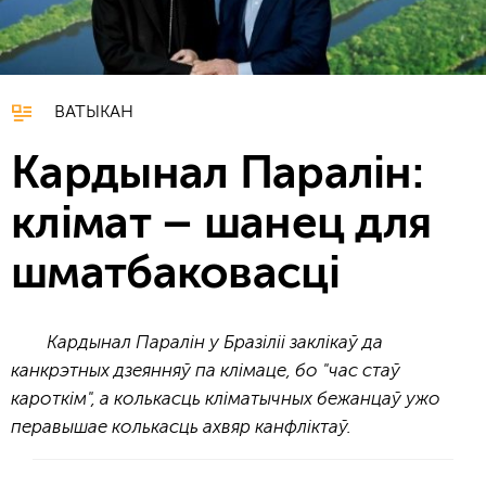
ВАТЫКАН
Кардынал Паралін:
клімат – шанец для
шматбаковасці
Кардынал Паралін у Бразіліі заклікаў да
канкрэтных дзеянняў па клімаце, бо "час стаў
кароткім", а колькасць кліматычных бежанцаў ужо
перавышае колькасць ахвяр канфліктаў.