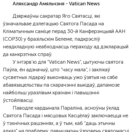
Аляксандр Амяльчэня - Vatican News
Дзяржаўны сакратар Яго Святасці, які
ўзначальвае дэлегацыю Святога Пасада на
Кліматычным саміце перад 30-й Канферэнцыяй ААН
(COP30) у бразільскім Белеме, падкрэсліў
неадкладную неабходнасць пераходу ад дэкларацый
да канкрэтных спраў.
У інтэрв’ю для “Vatican News”, цытуючы святога
Паўла, ён адзначыў, што “часу мала”, і заклікаў
сусветных лідараў выконваць ужо ўзятыя на сябе
абавязацельствы па скарачэнні выкідаў, дапамозе
найбольш уразлівым краінам і павышэнні
ўстойлівасці.
Паводле кардынала Параліна, асноўны ўклад
Святога Пасада і мясцовых Касцёлаў заключаецца не
ў тэхнічных рашэннях, а ў тым, каб “даць этычны
адказ” на праблему, павышаючы ўзровень свядомасці