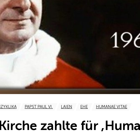
NZYKLIKA
PAPST PAUL VI.
LAIEN
EHE
HUMANAE VITAE
„Kirche zahlte für ,Huma