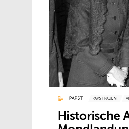
PAPST
PAPST PAUL VI.
V
Historische 