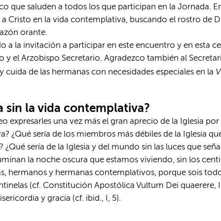
zco que saluden a todos los que participan en la Jornada. E
n a Cristo en la vida contemplativa, buscando el rostro de D
orazón orante.
 a la invitación a participar en este encuentro y en esta 
cto y el Arzobispo Secretario. Agradezco también al Secreta
V
 cuida de las hermanas con necesidades especiales en la
ia sin la vida contemplativa?
 expresarles una vez más el gran aprecio de la Iglesia por
tiva? ¿Qué sería de los miembros más débiles de la Iglesia 
¿Qué sería de la Iglesia y del mundo sin las luces que seña
iluminan la noche oscura que estamos viviendo, sin los cent
s, hermanos y hermanas contemplativos, porque sois todo
entinelas (cf. Constitución Apostólica Vultum Dei quaerere, 
ricordia y gracia (cf. ibid., I, 5).