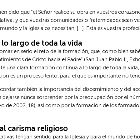
bién pido que "el Señor realice su obra en vuestros corazo
plativa; y que vuestras comunidades o fraternidades sean v
ndo y la Iglesia os necesitan, [...]. Esta es vuestra profecía" 
lo largo de toda la vida
tomar en serio el reto de la formación, que, como bien sabéi
ntimientos de Cristo hacia el Padre" (San Juan Pablo II, Exh
nte una clara formación continua a lo largo de toda la vi
ón es un proceso lento, para el que es importante no tener
recordar también la importancia del discernimiento y del a
n dejarse nunca sorprender por la preocupación por el núme
o de 2002, 18), así como por la formación de los formador
 al carisma religioso
ativas tengan sentido para la Iglesia y para el mundo de ho