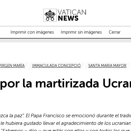
Imprimir con imágenes
Imprimir sin imágenes
Cerrar
VIRGEN MARÍA
IMMACULADA CONCEPCIÓ
SANTA MARIA MAYOR
 por la martirizada Ucra
zca la paz”. El Papa Francisco se emocionó durante el trad
le hubiera gustado llevar el agradecimiento de los ucrania
"Sabemos – dijo – que estás con ellos y con todos los que 