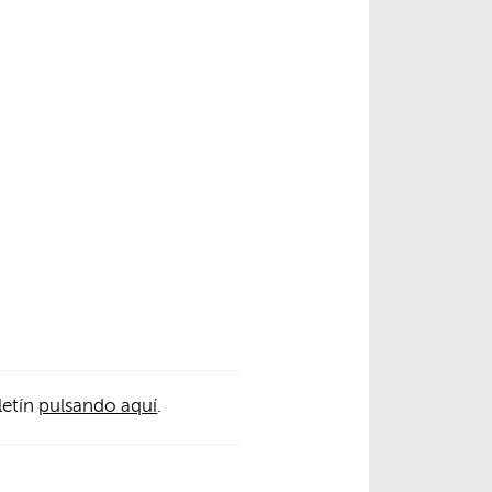
letín
pulsando aquí
.