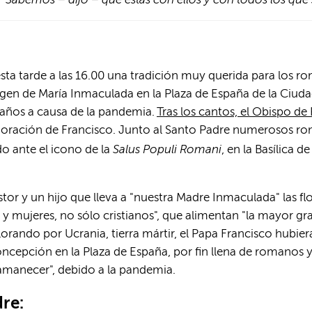
ta tarde a las 16.00 una tradición muy querida para los ro
magen de María Inmaculada en la Plaza de España de la Ciuda
 años a causa de la pandemia.
Tras los cantos, el Obispo de
 la oración de Francisco. Junto al Santo Padre numerosos rom
Salus Populi Romani
ado ante el icono de la
, en la Basílica 
stor y un hijo que lleva a "nuestra Madre Inmaculada" las flo
ujeres, no sólo cristianos", que alimentan "la mayor grati
ando por Ucrania, tierra mártir, el Papa Francisco hubiera q
pción en la Plaza de España, por fin llena de romanos y t
amanecer", debido a la pandemia.
re: