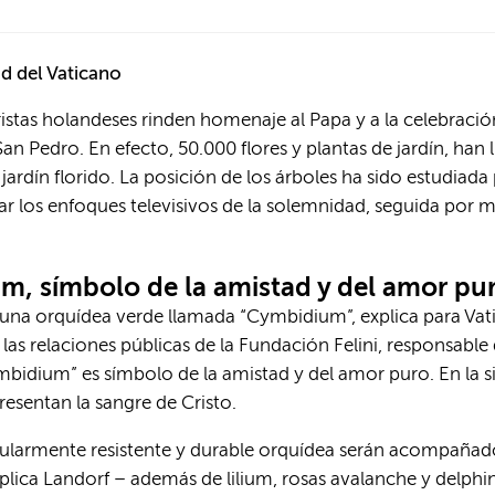
ad del Vaticano
ristas holandeses rinden homenaje al Papa y a la celebració
San Pedro. En efecto, 50.000 flores y plantas de jardín, ha
rdín florido. La posición de los árboles ha sido estudiada 
litar los enfoques televisivos de la solemnidad, seguida por 
m, símbolo de la amistad y del amor pu
s una orquídea verde llamada “Cymbidium”, explica para Vati
as relaciones públicas de la Fundación Felini, responsable d
mbidium” es símbolo de la amistad y del amor puro. En la s
resentan la sangre de Cristo.
cularmente resistente y durable orquídea serán acompañados
lica Landorf – además de lilium, rosas avalanche y delphin