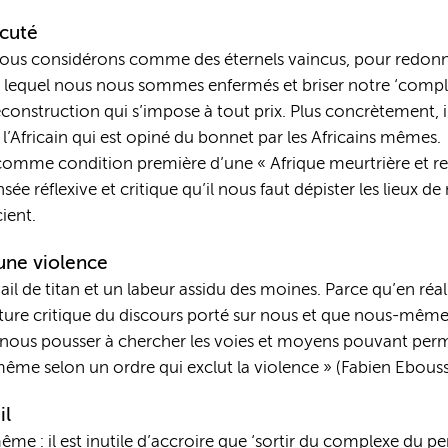
écuté
us considérons comme des éternels vaincus, pour redonner l
s lequel nous nous sommes enfermés et briser notre ‘complex
construction qui s’impose à tout prix. Plus concrètement, i
l’Africain qui est opiné du bonnet par les Africains mêmes. 
 comme condition première d’une « Afrique meurtrière et re
pensée réflexive et critique qu’il nous faut dépister les lieux
ient.
cune violence
ail de titan et un labeur assidu des moines. Parce qu’en réali
ure critique du discours porté sur nous et que nous-même
it nous pousser à chercher les voies et moyens pouvant permet
ême selon un ordre qui exclut la violence » (Fabien Ebouss
il
e : il est inutile d’accroire que ‘sortir du complexe du per