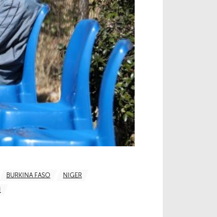
BURKINA FASO
NIGER
I