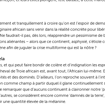
meçon, et leurs élites plongent, tête baissée, à cette maré
ent et tranquillement à croire qu’on est l’espoir de demain
inaire africain sans venir dans la réalité concrète pour libé
Ne faudrait-il pas, dès lors, réapprendre un pessimisme de 
ons aliénantes – alors que ce continent, asphyxié, s’étiole
e afin de juguler la crise multiforme qui est la nôtre ?
ela
et qui peut faire bondir de colère et d’indignation les esprit
eval de Troie africain est, avant tout, l’Africain lui-même. E
s et des dominés. D’ailleurs, l’on reproche souvent à l’inte
ation comme champ à partir duquel il glane continuellement 
eux de remarquer que d’aucuns continuent à claironner notre 
d’autres, se considèrent encore comme ‘damnés de la terre’,
oir une quantité élevée de la mélanine.