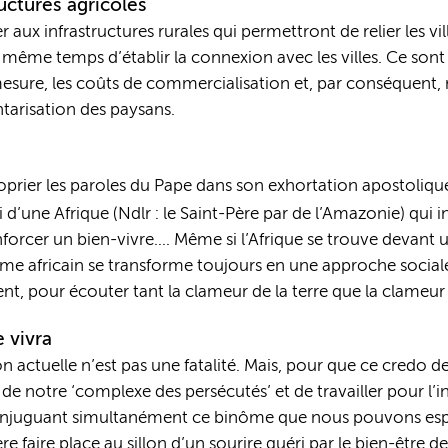
uctures agricoles
r aux infrastructures rurales qui permettront de relier les vil
 même temps d’établir la connexion avec les villes. Ce sont 
sure, les coûts de commercialisation et, par conséquent, r
entarisation des paysans.
proprier les paroles du Pape dans son exhortation apostoli
i d’une Afrique (Ndlr : le Saint-Père par de l’Amazonie) qui
nforcer un bien-vivre…. Même si l’Afrique se trouve devant u
me africain se transforme toujours en une approche sociale q
nt, pour écouter tant la clameur de la terre que la clameur 
e vivra
on actuelle n’est pas une fatalité. Mais, pour que ce credo de
e notre ‘complexe des persécutés’ et de travailler pour l’in
 conjuguant simultanément ce binôme que nous pouvons espér
ère faire place au sillon d’un sourire guéri par le bien-être d