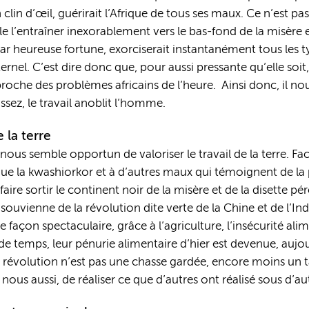
clin d’œil, guérirait l’Afrique de tous ses maux. Ce n’est pa
le l’entraîner inexorablement vers le bas-fond de la misère 
 par heureuse fortune, exorciserait instantanément tous les 
ternel. C’est dire donc que, pour aussi pressante qu’elle soi
roche des problèmes africains de l’heure. Ainsi donc, il nou
assez, le travail anoblit l’homme.
 la terre
 nous semble opportun de valoriser le travail de la terre. Fa
que la kwashiorkor et à d’autres maux qui témoignent de la p
faire sortir le continent noir de la misère et de la disette p
e souvienne de la révolution dite verte de la Chine et de l’I
façon spectaculaire, grâce à l’agriculture, l’insécurité alime
de temps, leur pénurie alimentaire d’hier est devenue, aujou
ot révolution n’est pas une chasse gardée, encore moins un
us aussi, de réaliser ce que d’autres ont réalisé sous d’aut