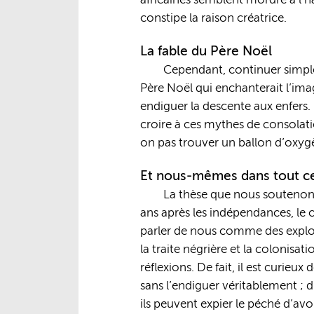
africaines semblent mordre à l’ha
constipe la raison créatrice.
La fable du Père Noël
Cependant, continuer simplem
Père Noël qui enchanterait l’imag
endiguer la descente aux enfers. 
croire à ces mythes de consolati
on pas trouver un ballon d’oxygèn
Et nous-mêmes dans tout c
La thèse que nous soutenons, 
ans après les indépendances, le ch
parler de nous comme des exploité
la traite négrière et la colonis
réflexions. De fait, il est curi
sans l’endiguer véritablement ; 
ils peuvent expier le péché d’av