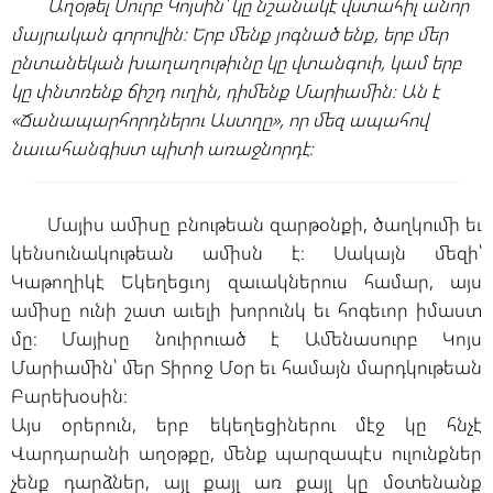
Աղօթել Սուրբ Կոյսին՝ կը նշանակէ վստահիլ անոր
մայրական գորովին։ Երբ մենք յոգնած ենք, երբ մեր
ընտանեկան խաղաղութիւնը կը վտանգուի, կամ երբ
կը փնտռենք ճիշդ ուղին, դիմենք Մարիամին։ Ան է
«Ճանապարհորդներու Աստղը», որ մեզ ապահով
նաւահանգիստ պիտի առաջնորդէ։
Մայիս ամիսը բնութեան զարթօնքի, ծաղկումի եւ
կենսունակութեան ամիսն է։ Սակայն մեզի՝
Կաթողիկէ Եկեղեցւոյ զաւակներուս համար, այս
ամիսը ունի շատ աւելի խորունկ եւ հոգեւոր իմաստ
մը։ Մայիսը նուիրուած է Ամենասուրբ Կոյս
Մարիամին՝ մեր Տիրոջ Մօր եւ համայն մարդկութեան
Բարեխօսին։
Այս օրերուն, երբ եկեղեցիներու մէջ կը հնչէ
Վարդարանի աղօթքը, մենք պարզապէս ուլունքներ
չենք դարձներ, այլ քայլ առ քայլ կը մօտենանք