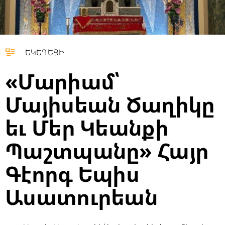
ԵԿԵՂԵՑԻ
«Մարիամ՝
Մայիսեան Ծաղիկը
եւ Մեր Կեանքի
Պաշտպանը» Հայր
Գէորգ Եպիս
Ասատուրեան