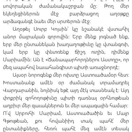
սովորական ժամանակաշրջան մը։ Թող մեր
եկեղեցիներուն մէջ բարձրացող աղօթքը
արձագանգէ նաեւ մեր սրտերուն մէջ։
Աղօթել Սուրբ Կոյսին՝ կը նշանակէ վստահիլ
անոր մայրական գորովին։ Երբ մենք յոգնած ենք,
երբ մեր ընտանեկան խաղաղութիւնը կը վտանգուի,
կամ երբ կը փնտռենք ճիշդ ուղին, դիմենք
Մարիամին։ Ան է «Ճանապարհորդներու Աստղը», որ
մեզ ապահով նաւահանգիստ պիտի առաջնորդէ։
Այսօր նորոգենք մեր ուխտը Աստուածամօր հետ։
Խոստանանք ամէն օր ժամանակ տրամադրել
Վարդարանին, նոյնիսկ եթէ այդ մէկ տասնեակ է։ Այդ
փոքրիկ զոհողութիւնը պիտի դառնայ օրհնութեան
աղբիւր մեր զաւակներուն եւ մեր ապագային համար։
Ո՜վ Սրբուհի Մարիամ, Աստուածածին եւ Մայր
Գթութեան, քու հովանիիդ տակ պահէ՛ մեր
ընտանիքները, հեռո՛ւ պահէ մեզ ամէն տեսակ