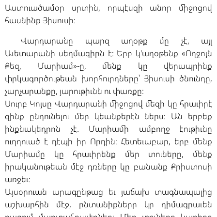
Աստուածամօր սրտին, որպէսզի անոր միջոցով
հասնինք Յիսուսի։
Վարդարանը պարզ աղօթք մը չէ, այլ
Աւետարանի սեղմագիրն է։ Երբ կ'աղօթենք «Ողջոյն
Քեզ, Մարիամ»-ը, մենք կը վերապրինք
փրկագործութեան խորհուրդները՝ Յիսուսի ծնունդը,
չարչարանքը, յարութիւնն ու փառքը։
Սուրբ Կոյսը Վարդարանի միջոցով մեզի կը հրաւիրէ
զինք ընդունելու մեր կեանքերէն ներս։ Ան երբեք
ինքնակեդրոն չէ. Մարիամի ամբողջ էութիւնը
ուղղուած է դէպի իր Որդին։ Հետեւաբար, երբ մենք
Մարիամը կը հրաւիրենք մեր տուները, մենք
իրականութեան մէջ դռները կը բանանք Քրիստոսի
առջեւ։
Այսօրուան արագընթաց եւ յաճախ տագնապալից
աշխարհին մէջ, ընտանիքները կը դիմագրաւեն
բազում մարտահրաւէրներ։ Մեր տուները կարիքը