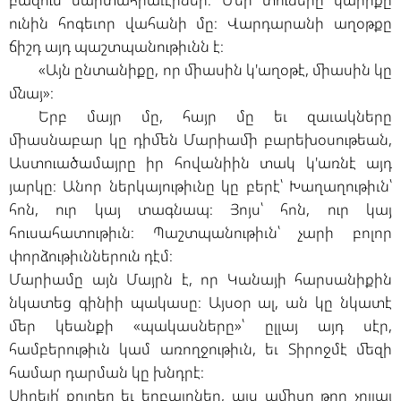
ունին հոգեւոր վահանի մը։ Վարդարանի աղօթքը
ճիշդ այդ պաշտպանութիւնն է։
«Այն ընտանիքը, որ միասին կ'աղօթէ, միասին կը
մնայ»։
Երբ մայր մը, հայր մը եւ զաւակները
միասնաբար կը դիմեն Մարիամի բարեխօսութեան,
Աստուածամայրը իր հովանիին տակ կ'առնէ այդ
յարկը։ Անոր ներկայութիւնը կը բերէ՝ Խաղաղութիւն՝
հոն, ուր կայ տագնապ։ Յոյս՝ հոն, ուր կայ
հուսահատութիւն։ Պաշտպանութիւն՝ չարի բոլոր
փորձութիւններուն դէմ։
Մարիամը այն Մայրն է, որ Կանայի հարսանիքին
նկատեց գինիի պակասը։ Այսօր ալ, ան կը նկատէ
մեր կեանքի «պակասները»՝ ըլլայ այդ սէր,
համբերութիւն կամ առողջութիւն, եւ Տիրոջմէ մեզի
համար դարման կը խնդրէ։
Սիրելի՛ քոյրեր եւ եղբայրներ, այս ամիսը թող չըլլայ