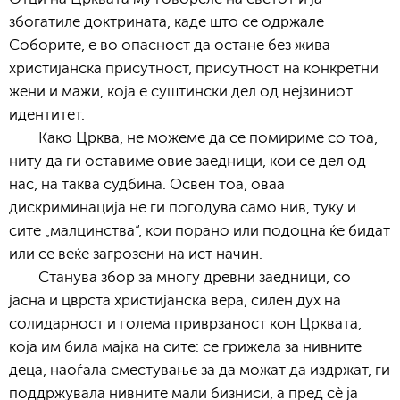
збогатиле доктрината, каде што се одржале
Соборите, е во опасност да остане без жива
христијанска присутност, присутност на конкретни
жени и мажи, која е суштински дел од нејзиниот
идентитет.
Како Црква, не можеме да се помириме со тоа,
ниту да ги оставиме овие заедници, кои се дел од
нас, на таква судбина. Освен тоа, оваа
дискриминација не ги погодува само нив, туку и
сите „малцинства“, кои порано или подоцна ќе бидат
или се веќе загрозени на ист начин.
Станува збор за многу древни заедници, со
јасна и цврста христијанска вера, силен дух на
солидарност и голема приврзаност кон Црквата,
која им била мајка на сите: се грижела за нивните
деца, наоѓала сместување за да можат да издржат, ги
поддржувала нивните мали бизниси, а пред сè ја