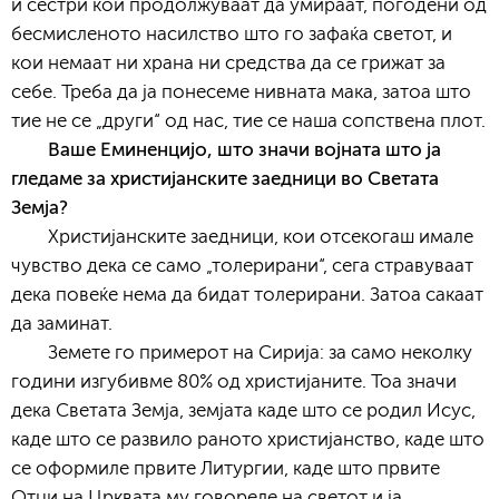
и сестри кои продолжуваат да умираат, погодени од
бесмисленото насилство што го зафаќа светот, и
кои немаат ни храна ни средства да се грижат за
себе. Треба да ја понесеме нивната мака, затоа што
тие не се „други“ од нас, тие се наша сопствена плот.
Ваше Еминенцијо, што значи војната што ја
гледаме за христијанските заедници во Светата
Земја?
Христијанските заедници, кои отсекогаш имале
чувство дека се само „толерирани“, сега стравуваат
дека повеќе нема да бидат толерирани. Затоа сакаат
да заминат.
Земете го примерот на Сирија: за само неколку
години изгубивме 80% од христијаните. Тоа значи
дека Светата Земја, земјата каде што се родил Исус,
каде што се развило раното христијанство, каде што
се оформиле првите Литургии, каде што првите
Отци на Црквата му говореле на светот и ја