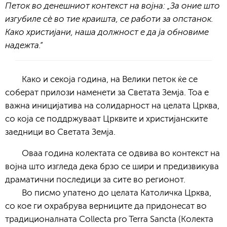
Петок во денешниот контекст на војна: „За оние што
изгубиле сè во тие краишта, се работи за опстанок.
Како христијани, наша должност е да ја обновиме
надежта.“
Како и секоја година, на Велики петок ќе се
соберат прилози наменети за Светата Земја. Тоа е
важна иницијатива на солидарност на целата Црква,
со која се поддржуваат Црквите и христијанските
заедници во Светата Земја.
Оваа година колектата се одвива во контекст на
војна што изгледа дека брзо се шири и предизвикува
драматични последици за сите во регионот.
Во писмо упатено до целата Католичка Црква,
со кое ги охрабрува верниците да придонесат во
традиционалната Collecta pro Terra Sancta (Колекта