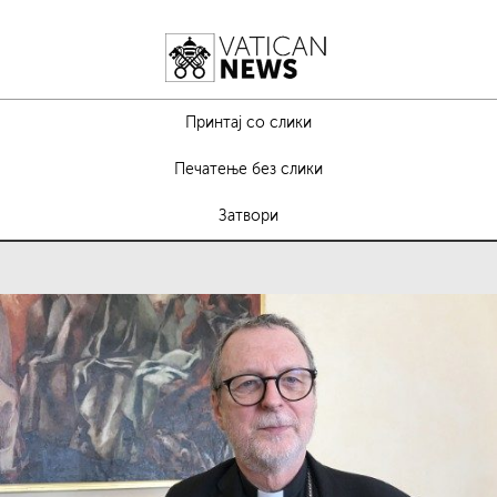
Принтај со слики
Печатење без слики
Затвори