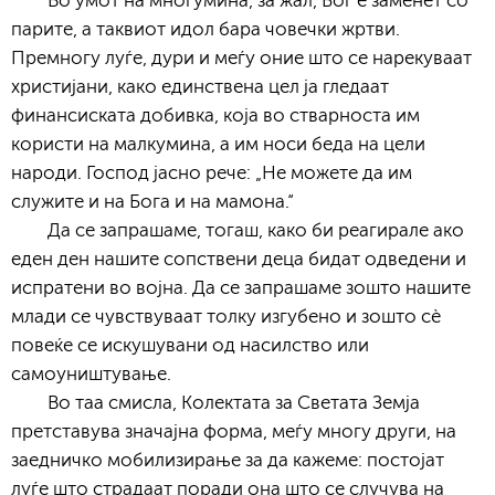
Во умот на многумина, за жал, Бог е заменет со
парите, а таквиот идол бара човечки жртви.
Премногу луѓе, дури и меѓу оние што се нарекуваат
христијани, како единствена цел ја гледаат
финансиската добивка, која во стварноста им
користи на малкумина, а им носи беда на цели
народи. Господ јасно рече: „Не можете да им
служите и на Бога и на мамона.“
Да се запрашаме, тогаш, како би реагирале ако
еден ден нашите сопствени деца бидат одведени и
испратени во војна. Да се запрашаме зошто нашите
млади се чувствуваат толку изгубено и зошто сè
повеќе се искушувани од насилство или
самоуништување.
Во таа смисла, Колектата за Светата Земја
претставува значајна форма, меѓу многу други, на
заедничко мобилизирање за да кажеме: постојат
луѓе што страдаат поради она што се случува на