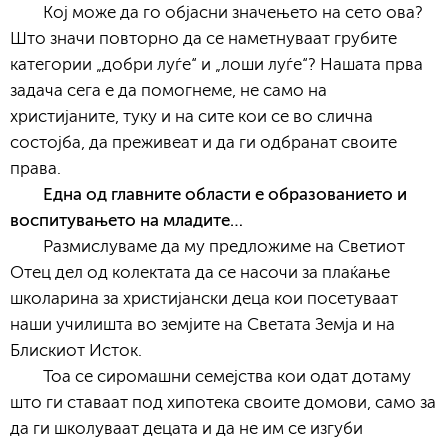
Кој може да го објасни значењето на сето ова?
Што значи повторно да се наметнуваат грубите
категории „добри луѓе“ и „лоши луѓе“? Нашата прва
задача сега е да помогнеме, не само на
христијаните, туку и на сите кои се во слична
состојба, да преживеат и да ги одбранат своите
права.
Една од главните области е образованието и
воспитувањето на младите…
Размислуваме да му предложиме на Светиот
Отец дел од колектата да се насочи за плаќање
школарина за христијански деца кои посетуваат
наши училишта во земјите на Светата Земја и на
Блискиот Исток.
Тоа се сиромашни семејства кои одат дотаму
што ги ставаат под хипотека своите домови, само за
да ги школуваат децата и да не им се изгуби