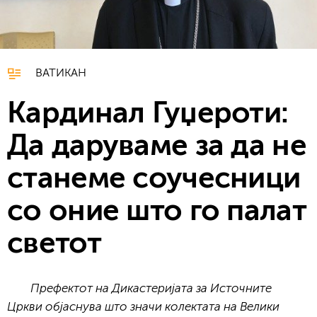
ВАТИКАН
Кардинал Гуџероти:
Да даруваме за да не
станеме соучесници
со оние што го палат
светот
Префектот на Дикастеријата за Источните
Цркви објаснува што значи колектата на Велики