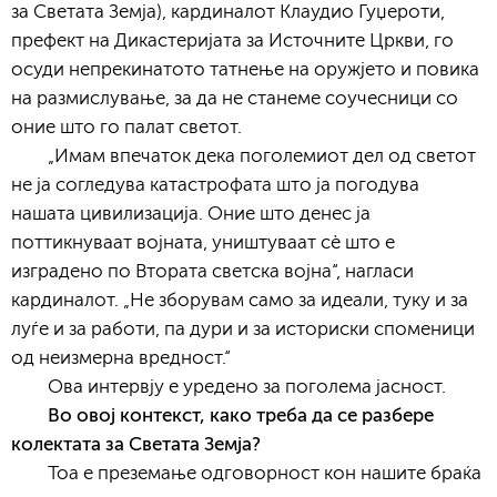
за Светата Земја), кардиналот Клаудио Гуџероти,
префект на Дикастеријата за Источните Цркви, го
осуди непрекинатото татнење на оружјето и повика
на размислување, за да не станеме соучесници со
оние што го палат светот.
„Имам впечаток дека поголемиот дел од светот
не ја согледува катастрофата што ја погодува
нашата цивилизација. Оние што денес ја
поттикнуваат војната, уништуваат сè што е
изградено по Втората светска војна“, нагласи
кардиналот. „Не зборувам само за идеали, туку и за
луѓе и за работи, па дури и за историски споменици
од неизмерна вредност.“
Ова интервју е уредено за поголема јасност.
Во овој контекст, како треба да се разбере
колектата за Светата Земја?
Тоа е преземање одговорност кон нашите браќа