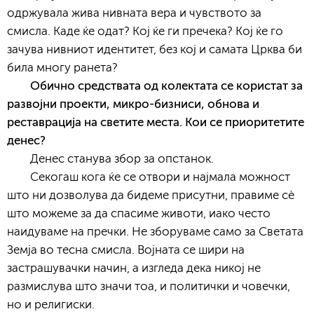
одржувала жива нивната вера и чувството за
смисла. Каде ќе одат? Кој ќе ги пречека? Кој ќе го
зачува нивниот идентитет, без кој и самата Црква би
била многу ранета?
Обично средствата од колектата се користат за
развојни проекти, микро-бизниси, обнова и
реставрација на светите места. Кои се приоритетите
денес?
Денес станува збор за опстанок.
Секогаш кога ќе се отвори и најмала можност
што ни дозволува да бидеме присутни, правиме сè
што можеме за да спасиме животи, иако често
наидуваме на пречки. Не зборуваме само за Светата
Земја во тесна смисла. Војната се шири на
застрашувачки начин, а изгледа дека никој не
размислува што значи тоа, и политички и човечки,
но и религиски.