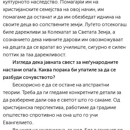
културното наследство. Помагајќи им на
христијанските семејства на овој начин, им
помагаме да останат и да им обезбедат иднина на
своите деца во сопствените земји. Луѓето отсекогаш
биле дарежливи за Колекатат за Светата Земја, а
сознанието дека нивните дарови им овозможуваат
на децата да се вратат во училиште, сигурно е силен
поттик за таа дарежливост.
Изгледа дека јавната свест за меѓународните
настани опаѓа. Каква порака би упатиле за да се
разбуди сочувството?
Бескорисно е да се остане на апстрактни
теории. Треба да ги гледаме конкретните детали за
да разбереме дали ова е светот што го сакаме. Од
христијанска перспектива, работиме да градиме
општество спротивно на она што го учи
Евангелието.