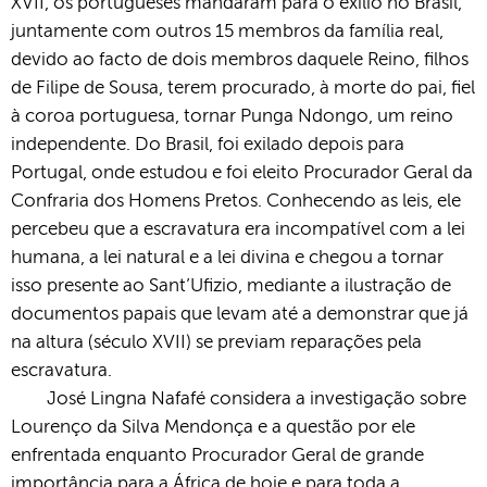
XVII, os portugueses mandaram para o exílio no Brasil,
juntamente com outros 15 membros da família real,
devido ao facto de dois membros daquele Reino, filhos
de Filipe de Sousa, terem procurado, à morte do pai, fiel
à coroa portuguesa, tornar Punga Ndongo, um reino
independente. Do Brasil, foi exilado depois para
Portugal, onde estudou e foi eleito Procurador Geral da
Confraria dos Homens Pretos. Conhecendo as leis, ele
percebeu que a escravatura era incompatível com a lei
humana, a lei natural e a lei divina e chegou a tornar
isso presente ao Sant’Ufizio, mediante a ilustração de
documentos papais que levam até a demonstrar que já
na altura (século XVII) se previam reparações pela
escravatura.
José Lingna Nafafé considera a investigação sobre
Lourenço da Silva Mendonça e a questão por ele
enfrentada enquanto Procurador Geral de grande
importância para a África de hoje e para toda a