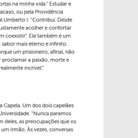
ortas na minha vida." Estudar e
acaso, ou pela Providência
l Umberto I: "Contribuí. Desde
ustamente acolher e confortar
m coexistir". Ele também é um
sabor mais eterno e infinito.
orque um prisioneiro, afinal, não
er proclamar a paixão, morte e
ealmente incrível."
a Capela. Um dos dois capelães
da Universidade. "Nunca paramos
m deles, as preocupações que os
 um irmão. Às vezes, conversas