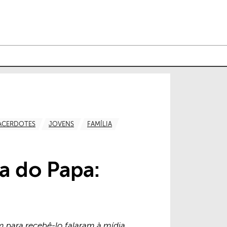
ACERDOTES
JOVENS
FAMÍLIA
ra do Papa:
m para recebê-lo falaram à mídia