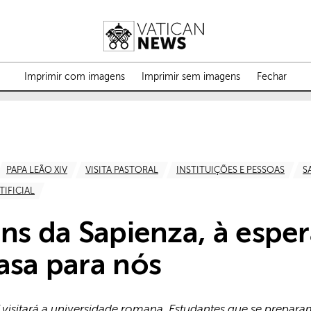
Imprimir com imagens
Imprimir sem imagens
Fechar
PAPA LEÃO XIV
VISITA PASTORAL
INSTITUIÇÕES E PESSOAS
S
TIFICIAL
ens da Sapienza, à espe
asa para nós
 visitará a universidade romana. Estudantes que se prepara