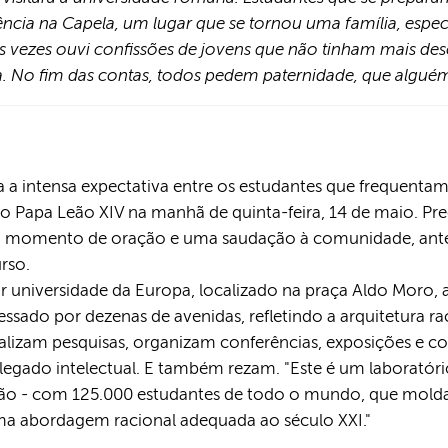
iência na Capela, um lugar que se tornou uma família, esp
s vezes ouvi confissões de jovens que não tinham mais dese
a. No fim das contas, todos pedem paternidade, que alguém 
vela a intensa expectativa entre os estudantes que frequent
do Papa Leão XIV na manhã de quinta-feira, 14 de maio. Pre
momento de oração e uma saudação à comunidade, antes d
rso.
r universidade da Europa, localizado na praça Aldo Moro,
essado por dezenas de avenidas, refletindo a arquitetura ra
realizam pesquisas, organizam conferências, exposições e c
egado intelectual. E também rezam. "Este é um laboratór
elão - com 125.000 estudantes de todo o mundo, que mol
a abordagem racional adequada ao século XXI."