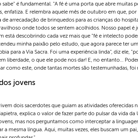
o sabe" é fundamental. "A fé é uma porta que abre muitas p
, enfatiza. E relembra aquele mês de outubro em que, por 
de arrecadação de brinquedos para as crianças do hospita
vilhoso onde todos se sentem acolhidos. Nosso papel é j
 está descobrindo cada vez mais que "fé e intelecto pode
acendeu minha paixão pelo estudo, que agora parece ter um 
a para a Via Sacra. Foi uma experiência linda", diz ele, "p
em liberdade, o que ele pode nos dar! E, no entanto... Pod
ar como este, onde tantas mortes são testemunhadas, foi r
dos jovens
ivem dois sacerdotes que guiam as atividades oferecidas n
liapietra, explica o valor de fazer parte do pulsar da vida 
jovens, mas nos perguntamos como interceptar a linguage
 a mesma língua. Aqui, muitas vezes, eles buscam um pai,
mais profundas."