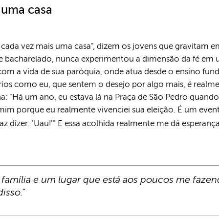
, uma casa
o cada vez mais uma casa", dizem os jovens que gravitam 
de bacharelado, nunca experimentou a dimensão da fé em u
 com a vida de sua paróquia, onde atua desde o ensino fun
rios como eu, que sentem o desejo por algo mais, é realm
ona: "Há um ano, eu estava lá na Praça de São Pedro quand
mim porque eu realmente vivenciei sua eleição. É um evento
faz dizer: 'Uau!'" E essa acolhida realmente me dá esperanç
 família e um lugar que está aos poucos me fazen
disso.”