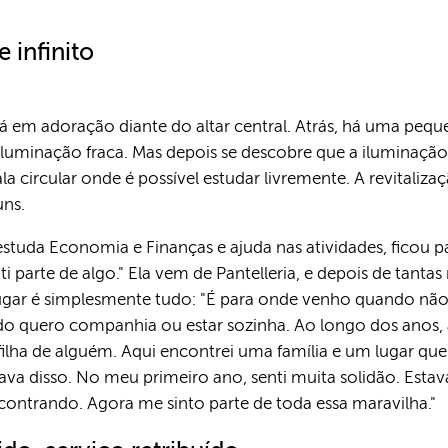
 infinito
stá em adoração diante do altar central. Atrás, há uma pe
 iluminação fraca. Mas depois se descobre que a iluminação
a circular onde é possível estudar livremente. A revitaliz
uns.
estuda Economia e Finanças e ajuda nas atividades, ficou
parte de algo." Ela vem de Pantelleria, e depois de tant
e lugar é simplesmente tudo: "É para onde venho quando n
do quero companhia ou estar sozinha. Ao longo dos anos
 filha de alguém. Aqui encontrei uma família e um lugar qu
cisava disso. No meu primeiro ano, senti muita solidão. Est
ontrando. Agora me sinto parte de toda essa maravilha."