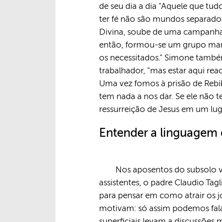
de seu dia a dia "Aquele que tud
ter fé não são mundos separados
Divina, soube de uma campanha 
então, formou-se um grupo mara
os necessitados." Simone também
trabalhador, "mas estar aqui re
Uma vez fomos à prisão de Rebibbi
tem nada a nos dar. Se ele não t
ressurreição de Jesus em um lug
Entender a linguagem 
Nos aposentos do subsolo v
assistentes, o padre Claudio Tag
para pensar em como atrair os 
motivam: só assim podemos falar
superficiais levam a discussões 