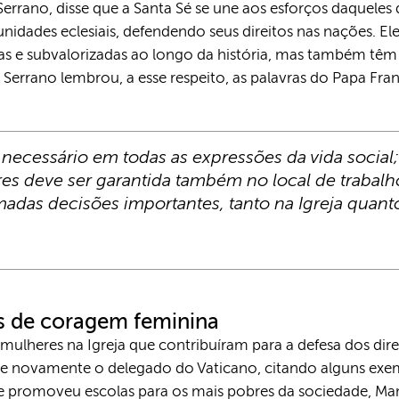
rrano, disse que a Santa Sé se une aos esforços daquele
dades eclesiais, defendendo seus direitos nas nações. Ele f
as e subvalorizadas ao longo da história, mas também tê
errano lembrou, a esse respeito, as palavras do Papa Fran
necessário em todas as expressões da vida social;
s deve ser garantida também no local de trabalho
adas decisões importantes, tanto na Igreja quanto
 de coragem feminina
mulheres na Igreja que contribuíram para a defesa dos di
e novamente o delegado do Vaticano, citando alguns exe
ue promoveu escolas para os mais pobres da sociedade, Ma