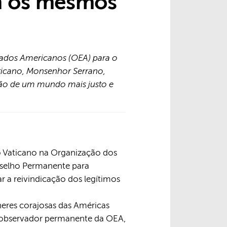
êm os mesmos
tados Americanos (OEA) para o
aticano, Monsenhor Serrano,
ução de um mundo mais justo e
o Vaticano na Organização dos
onselho Permanente para
 a reivindicação dos legítimos
heres corajosas das Américas
 o observador permanente da OEA,