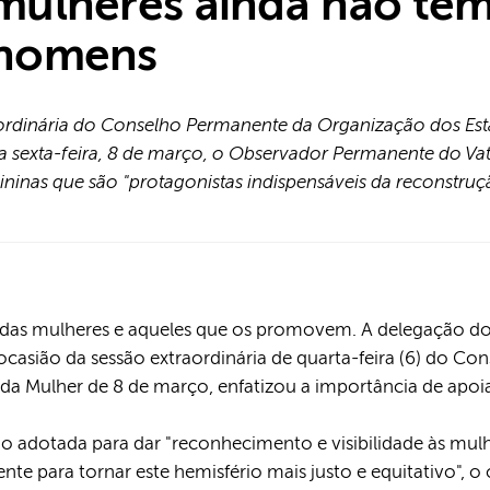
 mulheres ainda não t
 homens
aordinária do Conselho Permanente da Organização dos Es
ta sexta-feira, 8 de março, o Observador Permanente do V
mininas que são "protagonistas indispensáveis da reconstr
os das mulheres e aqueles que os promovem. A delegação d
casião da sessão extraordinária de quarta-feira (6) do C
a Mulher de 8 de março, enfatizou a importância de apoiar
ão adotada para dar "reconhecimento e visibilidade às mul
ente para tornar este hemisfério mais justo e equitativo",