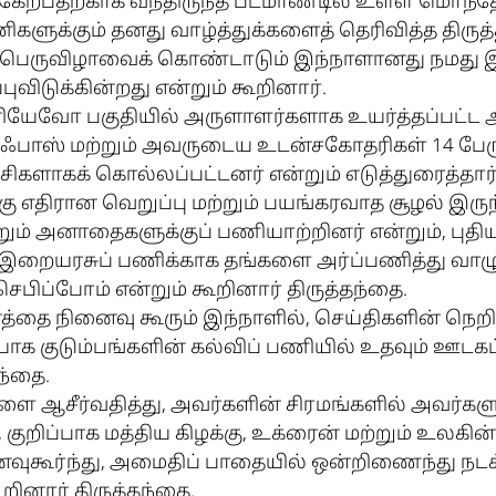
பங்கேற்பதற்காக வந்திருந்த பீட்மாண்டில் உள்ள மொ
ிகளுக்கும் தனது வாழ்த்துக்களைத் தெரிவித்த திருத
பெருவிழாவைக் கொண்டாடும் இந்நாளானது நமது 
ிடுக்கின்றது என்றும் கூறினார்.
னியேவோ பகுதியில் அருளாளர்களாக உயர்த்தப்பட்ட
ாஸ் மற்றும் அவருடைய உடன்சகோதரிகள் 14 பேரு
ளாகக் கொல்லப்பட்டனர் என்றும் எடுத்துரைத்தார் 
கு எதிரான வெறுப்பு மற்றும் பயங்கரவாத சூழல் இரு
ும் அனாதைகளுக்குப் பணியாற்றினர் என்றும், புத
் இறையரசுப் பணிக்காக தங்களை அர்ப்பணித்து வா
பிப்போம் என்றும் கூறினார் திருத்தந்தை.
்தை நினைவு கூரும் இந்நாளில், செய்திகளின் நெ
க குடும்பங்களின் கல்விப் பணியில் உதவும் ஊடகப
தந்தை.
களை ஆசீர்வதித்து, அவர்களின் சிரமங்களில் அவர்கள
 குறிப்பாக மத்திய கிழக்கு, உக்ரைன் மற்றும் உலகி
வுகூர்ந்து, அமைதிப் பாதையில் ஒன்றிணைந்து நடக
ூறினார் திருத்தந்தை.