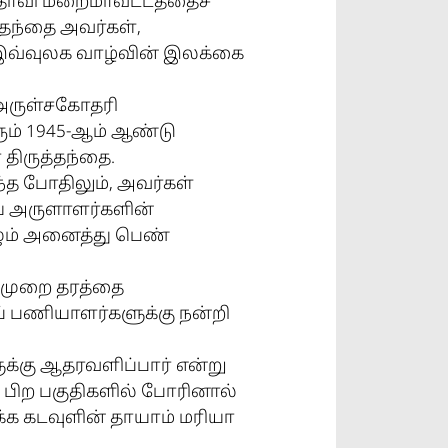
ந்தோவி மறைமாவட்டத்தைச்
்தந்தை அவர்கள்,
இவ்வுலக வாழ்வின் இலக்கை
 அருள்சகோதரி
ம் 1945-ஆம் ஆண்டு
திருத்தந்தை.
ந்த போதிலும், அவர்கள்
ிய அருளாளர்களின்
ழும் அனைத்து பெண்
றிமுறை தரத்தை
் பணியாளர்களுக்கு நன்றி
ுக்கு ஆதரவளிப்பார் என்று
ன் பிற பகுதிகளில் போரினால்
்க கடவுளின் தாயாம் மரியா