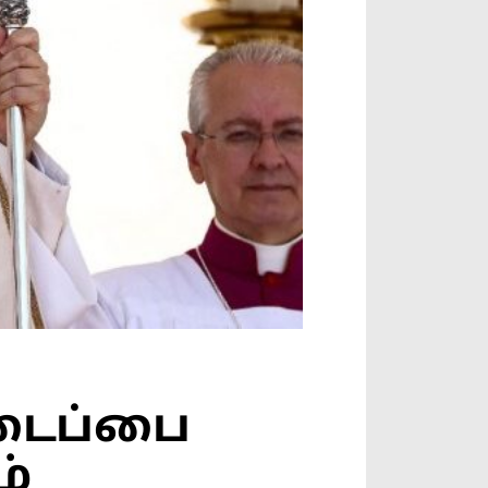
டைப்பை
ம்