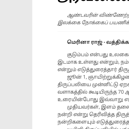
ஆண்டவரின் விண்ணேற்றப
இலக்கை நோக்கைப் பயணிக்க
மெரினா ராஜ் - வத்திக்
குடும்பம் என்பது உல
இடமாக உள்ளது என்றும், நம்ப
என்றும் எடுத்துரைத்தார் தி
ஜூன் 1, ஞாயிற்றுக்கிழம
திருப்பலியை முன்னிட்டு ஏற
வளாகத்தில் கூடியிருந்த 7
உரையின்போது இவ்வாறு எடுத
முதியவர்கள், இளம் தலை
நன்றி என்று தெரிவித்த திருத
நன்றிகளையும் எடுத்துரைத்த