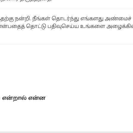
தற்கு நன்றி. நீங்கள் தொடர்ந்து எங்களது அண்மைச
்” என்பதைத் தொட்டு பதிவுசெய்ய உங்களை அழைக்க
 என்றால் என்ன
ன்றால் என்ன?
பம் (அல்லது அல்லேலூயா வாழ்த்தொலி) நான்கு ம