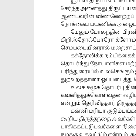
யூபிலி திருப்பலியில் 
சேர்ந்த அனைத்து திருப்பயண
ஆண்டவரின் விண்ணேற்றப் 
நோக்கைப் பயணிக்க அழைப்புவ
மேலும் போலந்தின் பிர
கிறிஸ்தோஃபோரோ க்ளோம்ஃப
செம்படையினரால் மறைசாட்சிக
கத்தோலிக்க நம்பிக்கைக்
தொடர்ந்து நோயாளிகள் மற்ற
பரிந்துரையில் உலகெங்கும
துறவறத்தாரை ஒப்படைத்து செ
உலக சமூக தொடர்பு தினத
கவனித்துக்கொள்வதன் வழியா
என்றும் தெரிவித்தார் திருத்
கன்னி மரியா குடும்பங்
கூறிய திருத்தந்தை அவர்கள்,
பாதிக்கப்படுபவர்களை நினை
நமக்கு உதவட்டும் என்றும் க