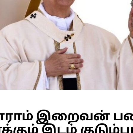
ளராம் இறைவன் ப
ும் இடம் குடும்ப