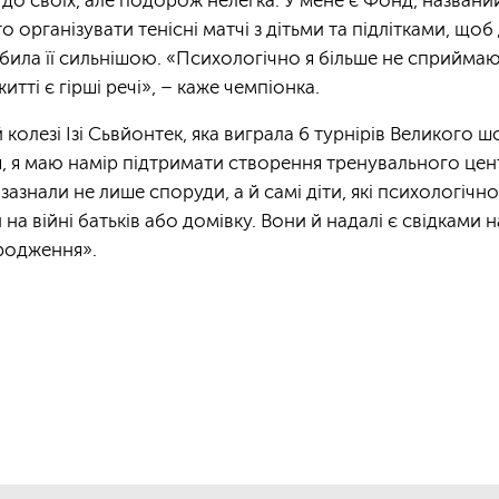
о своїх, але подорож нелегка. У мене є Фонд, названий 
 організувати тенісні матчі з дітьми та підлітками, щоб
обила її сильнішою. «Психологічно я більше не сприймаю 
итті є гірші речі», – каже чемпіонка.
й колезі Ізі Сьвйонтек, яка виграла 6 турнірів Великого 
ся, я маю намір підтримати створення тренувального цен
азнали не лише споруди, а й самі діти, які психологічн
 на війні батьків або домівку. Вони й надалі є свідками 
дродження».