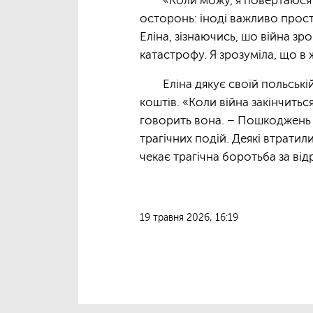
«Коли можу, я повертаюся д
осторонь: іноді важливо просто
Еліна, зізнаючись, шо війна зр
катастрофу. Я зрозуміла, що в ж
Еліна дякує своїй польські
коштів. «Коли війна закінчить
говорить вона. – Пошкоджень з
трагічних подій. Деякі втратили
чекає трагічна боротьба за ві
19 травня 2026, 16:19