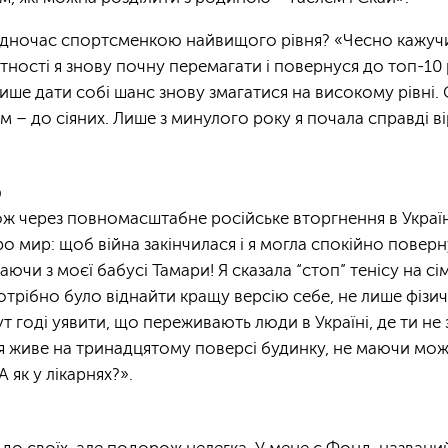
дночас спортсменкою найвищого рівня? «Чесно кажучи, 
гітності я знову почну перемагати і повернуся до топ-10 
лише дати собі шанс знову змагатися на високому рівні.
м – до сіяних. Лише з минулого року я почала справді 
ю
кож через повномасштабне російське вторгнення в Украї
ро мир: щоб війна закінчилася і я могла спокійно пове
аючи з моєї бабусі Тамари! Я сказала “стоп” тенісу на с
потрібно було віднайти кращу версію себе, не лише фізич
т годі уявити, що переживають люди в Україні, де ти не
я живе на тринадцятому поверсі будинку, не маючи мож
 як у лікарнях?».