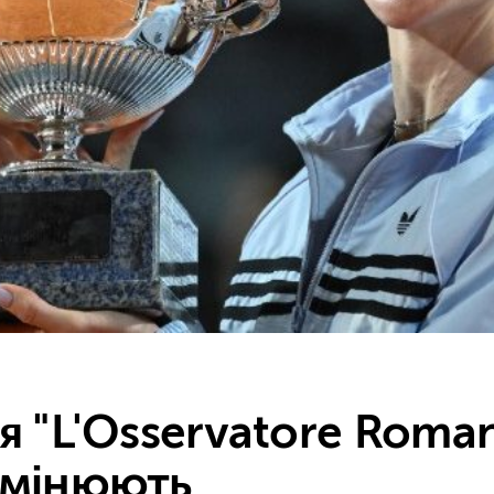
я "L'Osservatore Roman
змінюють