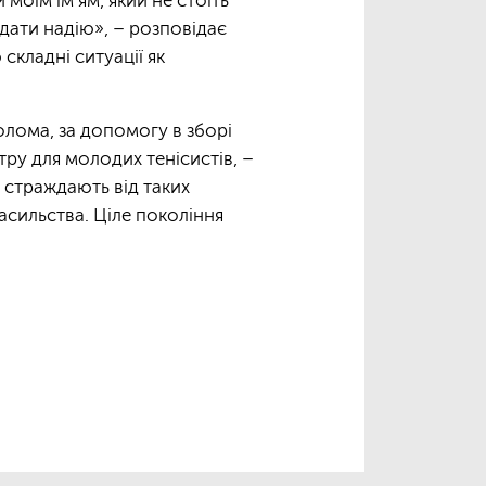
моїм ім’ям, який не стоїть
 дати надію», – розповідає
складні ситуації як
шолома, за допомогу в зборі
тру для молодих тенісистів, –
о страждають від таких
насильства. Ціле покоління