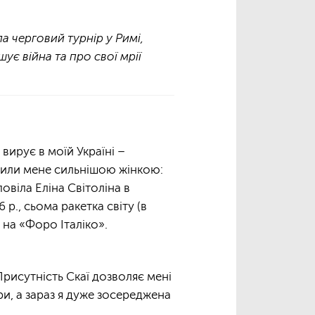
ла черговий турнір у Римі,
шує війна та про свої мрії
вирує в моїй Україні –
били мене сильнішою жінкою:
овіла Еліна Світоліна в
р., сьома ракетка світу (в
 на «Форо Італіко».
Присутність Скаї дозволяє мені
и, а зараз я дуже зосереджена