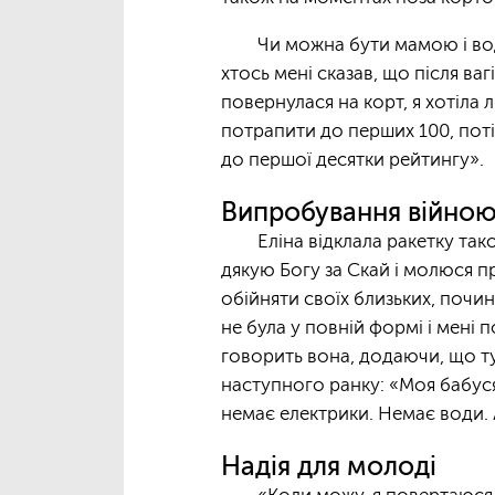
Чи можна бути мамою і во
хтось мені сказав, що після ва
повернулася на корт, я хотіла 
потрапити до перших 100, поті
до першої десятки рейтингу».
Випробування війно
Еліна відклала ракетку та
дякую Богу за Скай і молюся п
обійняти своїх близьких, почин
не була у повній формі і мені 
говорить вона, додаючи, що ту
наступного ранку: «Моя бабус
немає електрики. Немає води. А
Надія для молоді