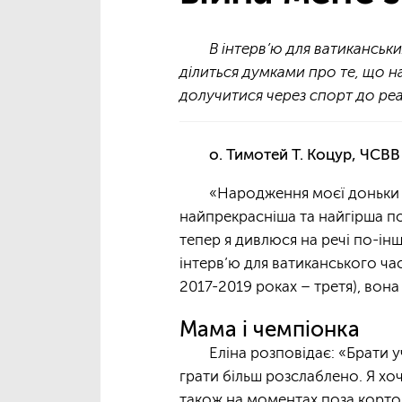
В інтерв’ю для ватиканськи
ділиться думками про те, що на
долучитися через спорт до реа
о. Тимотей Т. Коцур, ЧСВВ
«Народження моєї доньки Ск
найпрекрасніша та найгірша п
тепер я дивлюся на речі по-інш
інтерв’ю для ватиканського час
2017-2019 роках – третя), вона
Мама і чемпіонка
Еліна розповідає: «Брати 
грати більш розслаблено. Я хо
також на моментах поза кортом