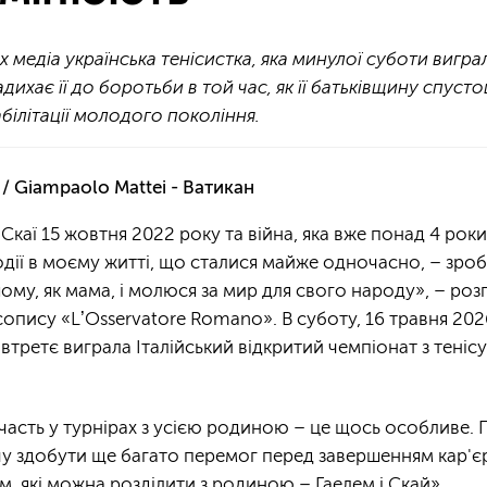
х медіа українська тенісистка, яка минулої суботи вигра
дихає її до боротьби в той час, як її батьківщину спусто
білітації молодого покоління.
 / Giampaolo Mattei - Ватикан
аї 15 жовтня 2022 року та війна, яка вже понад 4 роки 
одії в моєму житті, що сталися майже одночасно, – зро
ому, як мама, і молюся за мир для свого народу», – розп
опису «LʼOsservatore Romano». В суботу, 16 травня 2026 
 втретє виграла Італійський відкритий чемпіонат з тенісу
участь у турнірах з усією родиною – це щось особливе. 
чу здобути ще багато перемог перед завершенням кар'єр
, які можна розділити з родиною – Гаелем і Скай».