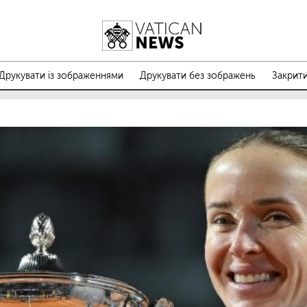
Друкувати із зображеннями
Друкувати без зображень
Закрит