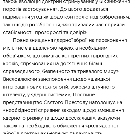
також еволюція доктрин стримування у бік зниження
порогів застосування». До цього додається
підривання угод як щодо контролю над озброєнням,
так і щодо роззброєння, «які тривалий час сприяли
стабільності, прозорості та довірі».
Повне знищення ядерної зброї, на переконання
місії, «не є віддаленою мрією, а необхідним
обов’язком, що вимагає конкретних і вірогідних
кроків, спрямованих на досягнення більш
справедливого, безпечного та тривалого миру».
Висловлюючи занепокоєння щодо «швидкої
інтеграції нових технологій, зокрема штучного
інтелекту, у ядерні системи», Постійне
представництво Святого Престолу наголошує на
«необхідності сприяння заходам щодо зменшення
ядерного ризику та щодо деескалації», вказуючи
також на необхідність обмеження «ролі ядерної
зброї в доктринах безпеки» та важливість