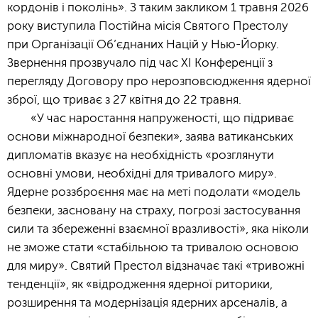
кордонів і поколінь». З таким закликом 1 травня 2026
року виступила Постійна місія Святого Престолу
при Організації Об’єднаних Націй у Нью-Йорку.
Звернення прозвучало під час XI Конференції з
перегляду Договору про нерозповсюдження ядерної
зброї, що триває з 27 квітня до 22 травня.
«У час наростання напруженості, що підриває
основи міжнародної безпеки», заява ватиканських
дипломатів вказує на необхідність «розглянути
основні умови, необхідні для тривалого миру».
Ядерне роззброєння має на меті подолати «модель
безпеки, засновану на страху, погрозі застосування
сили та збереженні взаємної вразливості», яка ніколи
не зможе стати «стабільною та тривалою основою
для миру». Святий Престол відзначає такі «тривожні
тенденції», як «відродження ядерної риторики,
розширення та модернізація ядерних арсеналів, а