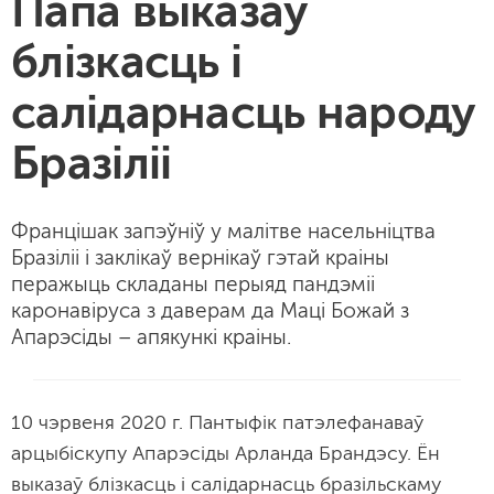
Папа выказаў
блізкасць і
салідарнасць народу
Бразіліі
Францішак запэўніў у малітве насельніцтва
Бразіліі і заклікаў вернікаў гэтай краіны
перажыць складаны перыяд пандэміі
каронавіруса з даверам да Маці Божай з
Апарэсіды – апякункі краіны.
10 чэрвеня 2020 г. Пантыфік патэлефанаваў
арцыбіскупу Апарэсіды Арланда Брандэсу. Ён
выказаў блізкасць і салідарнасць бразільскаму