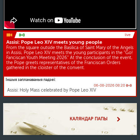
live
Assisi: Pope Leo XIV meets young people
From the square outside the Basilica of Saint Mary of the Angels
in Assisi, Pope Leo XIV meets the young participants in the "Go!
Fanciscan Youth Meeting 2026." At the conclusion of the event,
the Pope greets representatives of the Franciscan Orders
gathered in the cloister of the convent.
Іншыя запланаваныя падзеі:
06-08-2026 08:20
Assisi: Holy Mass celebrated by Pope Leo XIV
КАЛЯНДАР ПАПЫ