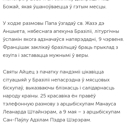
Божай, якая ўшаноўваецца ў гэтым месцы.
У ходзе размовы Папа ўзгадаў св. Жазэ дэ
Аншыета, нябеснага апекуна Бразіліі, літургічны
ўспамін якога адзначаўся напярэдадні, 9 чэрвеня.
Францішак заклікаў бразільцаў браць прыклад з
езуіта і заставацца мужнымі ў веры.
Святы Айцец з пачатку пандэміі цікавіцца
сітуацыяй у Бразіліі непасрэдна ў мясцовых
біскупаў, выказваючы блізкасць і салідарнасць
народу краіны. 25 красавіка ён правёў
тэлефонную размову з арцыбіскупам Манауса
Леанарда Штайнэрам, а 9 мая – з арцыбіскупам
Сан-Паўлу Адзілам Пэдра Шэрэрам.