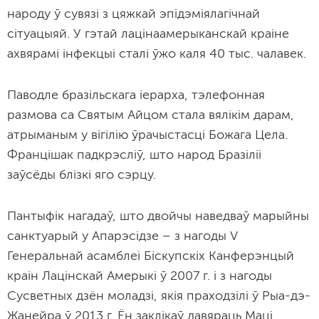
народу ў сувязі з цяжкай эпідэміялагічнай
сітуацыяй. У гэтай лацінаамерыканскай краіне
ахвярамі інфекцыі сталі ўжо каля 40 тыс. чалавек.
Паводле бразільскага іерарха, тэлефонная
размова са Святым Айцом стала вялікім дарам,
атрыманым у вігілію ўрачыстасці Божага Цела.
Францішак падкрэсліў, што народ Бразіліі
заўсёды блізкі яго сэрцу.
Пантыфік нагадаў, што двойчы наведваў марыйны
санктуарый у Апарэсідзе – з нагоды V
Генеральнай асамблеі Біскупскіх Канферэнцый
краін Лацінскай Амерыкі ў 2007 г. і з нагоды
Сусветных дзён моладзі, якія праходзілі ў Рыа-дэ-
Жанейра ў 2013 г. Ён заклікаў давяраць Маці