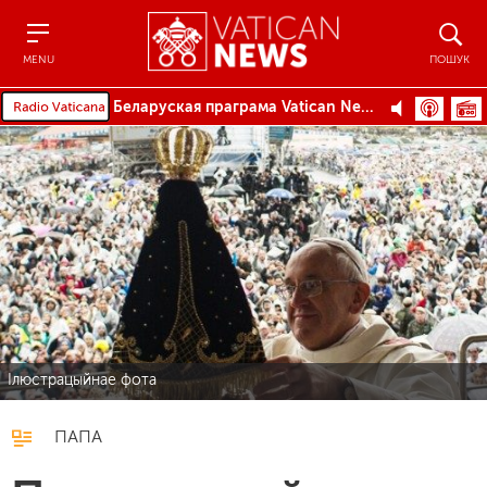
Menu
Пошук
MENU
ПОШУК
Беларуская праграма Vatican News
Ілюстрацыйнае фота
ПАПА