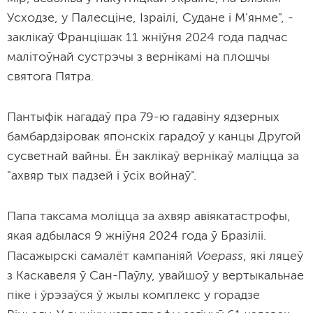
Усходзе, у Палесціне, Ізраілі, Судане і М'янме", -
заклікаў Францішак 11 жніўня 2024 года падчас
малітоўнай сустрэчы з вернікамі на плошчы
святога Пятра.
Пантыфік нагадаў пра 79-ю гадавіну ядзерных
бамбардзіровак японскіх гарадоў у канцы Другой
сусветнай вайны. Ён заклікаў вернікаў маліцца за
"ахвяр тых падзей і ўсіх войнаў".
Папа таксама моліцца за ахвяр авіякатастрофы,
якая адбылася 9 жніўня 2024 года ў Бразіліі.
Voepass
Пасажырскі самалёт кампаніяй
, які ляцеў
з Каскавеля ў Сан-Паўлу, увайшоў у вертыкальнае
піке і ўрэзаўся ў жылы комплекс у горадзе