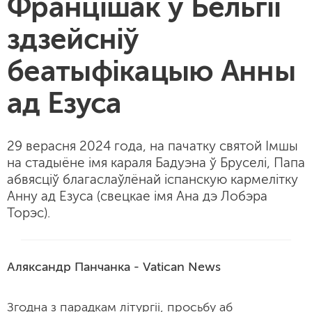
Францішак у Бельгіі
здзейсніў
беатыфікацыю Анны
ад Езуса
29 верасня 2024 года, на пачатку святой Імшы
на стадыёне імя караля Бадуэна ў Бруселі, Папа
абвясціў благаслаўлёнай іспанскую кармелітку
Анну ад Езуса (свецкае імя Ана дэ Лобэра
Торэс).
Аляксандр Панчанка - Vatican News
Згодна з парадкам літургіі, просьбу аб