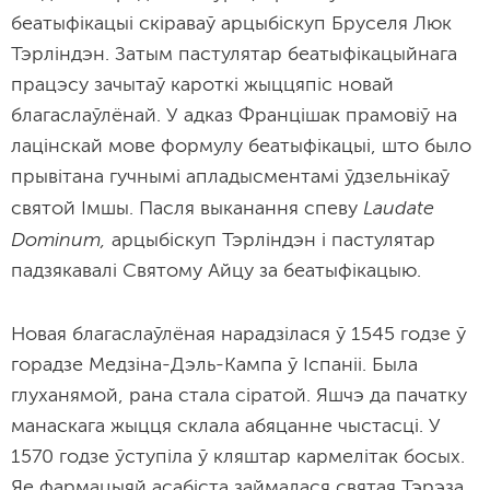
беатыфікацыі скіраваў арцыбіскуп Бруселя Люк
Тэрліндэн. Затым пастулятар беатыфікацыйнага
працэсу зачытаў кароткі жыццяпіс новай
благаслаўлёнай. У адказ Францішак прамовіў на
лацінскай мове формулу беатыфікацыі, што было
прывітана гучнымі апладысментамі ўдзельнікаў
Laudate
святой Імшы. Пасля выканання спеву
Dominum,
арцыбіскуп Тэрліндэн і пастулятар
падзякавалі Святому Айцу за беатыфікацыю.
Новая благаслаўлёная нарадзілася ў 1545 годзе ў
горадзе Медзіна-Дэль-Кампа ў Іспаніі. Была
глуханямой, рана стала сіратой. Яшчэ да пачатку
манаскага жыцця склала абяцанне чыстасці. У
1570 годзе ўступіла ў кляштар кармелітак босых.
Яе фармацыяй асабіста займалася святая Тэрэза