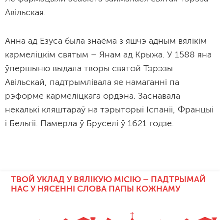
Авільская.
Анна ад Езуса была знаёма з яшчэ адным вялікім
кармеліцкім святым – Янам ад Крыжа. У 1588 яна
ўпершыню выдала творы святой Тэрэзы
Авільскай, падтрымлівала яе намаганні па
рэформе кармеліцкага ордэна. Заснавала
некалькі кляштараў на тэрыторыі Іспаніі, Францыі
і Бельгіі. Памерла ў Бруселі ў 1621 годзе.
ТВОЙ УКЛАД У ВЯЛІКУЮ МІСІЮ – ПАДТРЫМАЙ
НАС У НЯСЕННІ СЛОВА ПАПЫ КОЖНАМУ