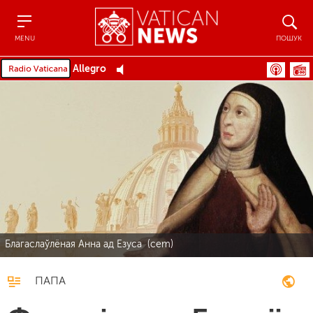
Menu
Пошук
MENU
ПОШУК
Allegro
Благаслаўлёная Анна ад Езуса (cem)
ПАПА