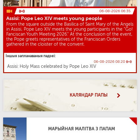
06-08-2026 06:35
Assisi: Pope Leo XIV meets young people
From the square outside the Basilica of Saint Mary of the Angels
in Assisi, Pope Leo XIV meets the young participants in the "Go!
Fanciscan Youth Meeting 2026." At the conclusion of the event,
the Pope greets representatives of the Franciscan Orders
gathered in the cloister of the convent.
Іншыя запланаваныя падзеі:
06-08-2026 08:20
Assisi: Holy Mass celebrated by Pope Leo XIV
КАЛЯНДАР ПАПЫ
МАРЫЙНАЯ МАЛІТВА З ПАПАМ