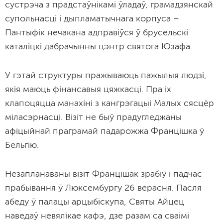
сустрэча з прадстаўнікамі ўладаў, грамадзянскай
супольнасці і дыпламатычнага корпуса –
Пантыфік нечакана адправіўся ў брусельскі
каталіцкі дабрачынны цэнтр святога Юзафа.
У гэтай структуры пражываюць пажылыя людзі,
якія маюць фінансавыя цяжкасці. Пра іх
клапоцяцца манахіні з кангрэгацыі Малых сясцёр
міласэрнасці. Візіт не быў прадугледжаны
афіцыйнай праграмай падарожжа Францішка ў
Бельгію.
Незапланаваны візіт Францішак зрабіў і падчас
прабывання ў Люксембургу 26 верасня. Пасля
абеду ў палацы арцыбіскупа, Святы Айцец
наведаў невялікае кафэ, дзе разам са сваімі