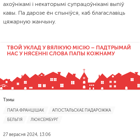
ахоўнікамі і некаторымі супрацоўнікамі выпіў
кавы. Па дарозе ён спыніўся, каб благаславіць
цяжарную жанчыну.
ТВОЙ УКЛАД У ВЯЛІКУЮ МІСІЮ – ПАДТРЫМАЙ
НАС У НЯСЕННІ СЛОВА ПАПЫ КОЖНАМУ
Тэмы
ПАПА ФРАНЦІШАК
АПОСТАЛЬСКАЕ ПАДАРОЖЖА
БЕЛЬГІЯ
ЛЮКСЕМБУРГ
27 верасня 2024, 13:06