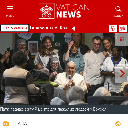
Menu
Пошук
MENU
ПОШУК
La sepoltura di Kize
Папа падчас візіту ў цэнтр для пажылых людзей у Бруселі
ПАПА