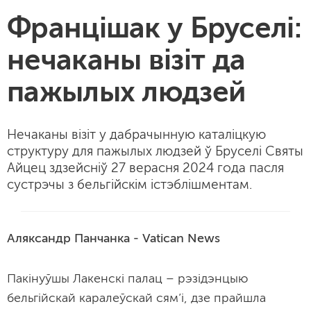
Францішак у Бруселі:
нечаканы візіт да
пажылых людзей
Нечаканы візіт у дабрачынную каталіцкую
структуру для пажылых людзей ў Бруселі Святы
Айцец здзейсніў 27 верасня 2024 года пасля
сустрэчы з бельгійскім істэблішментам.
Аляксандр Панчанка - Vatican News
Пакінуўшы Лакенскі палац – рэзідэнцыю
бельгійскай каралеўскай сям’і, дзе прайшла