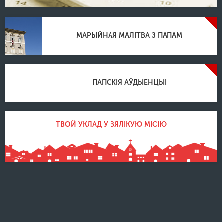
МАРЫЙНАЯ МАЛІТВА З ПАПАМ
ПАПСКІЯ АЎДЫЕНЦЫІ
ТВОЙ УКЛАД У ВЯЛІКУЮ МІСІЮ