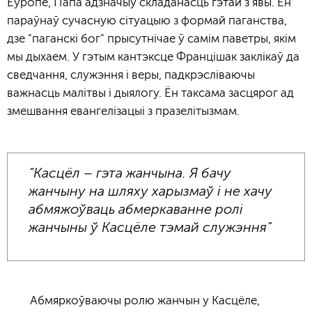
Еўропе, Папа адзначыў складанасць гэтай з'явы. Ён
параўнаў сучасную сітуацыю з формай паганства,
дзе "паганскі бог" прысутнічае ў самім паветры, якім
мы дыхаем. У гэтым кантэксце Францішак заклікаў да
сведчання, служэння і веры, падкрэсліваючы
важнасць малітвы і дыялогу. Ён таксама засцярог ад
змешвання евангелізацыі з празелітызмам.
“Касцёл – гэта жанчына. Я бачу
жанчыну на шляху харызмаў і не хачу
абмяжоўваць абмеркаванне ролі
жанчыны ў Касцёле тэмай служэння”
Абмяркоўваючы ролю жанчын у Касцёле,