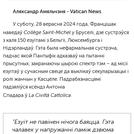
Аляксандр Амяльчэня - Vatican News
У суботу, 28 верасня 2024 года, Францішак
Collège Saint-Michel
наведаў
у Бруселі, дзе сустрэўся
з каля 150 езуітамі з Бельгіі, Люксембурга і
Нідэрландаў. Гэта была нефармальная сустрэча,
падчас якой Пантыфік адказваў на пытанні
прысутных, закранаючы шырокі спектр тэм – ад місіі
езуітаў у сучасным свеце да выклікаў секуларызацыі і
ролі жанчын у Касцёле. Падрабязнасцямі
падзяліўся ксёндз Антоніа
La Civiltà Cattolica
Спадара ў
.
“Езуіт не павінен нічога баяцца. Гэта
чалавек у напружанні паміж дзвюма