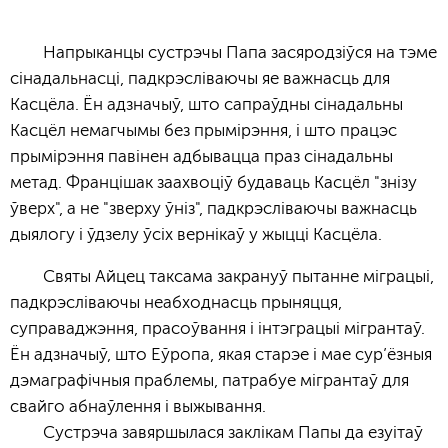
Напрыканцы сустрэчы Папа засяродзіўся на тэме
сінадальнасці, падкрэсліваючы яе важнасць для
Касцёла. Ён адзначыў, што сапраўдны сінадальны
Касцёл немагчымы без прымірэння, і што працэс
прымірэння павінен адбывацца праз сінадальны
метад. Францішак заахвоціў будаваць Касцёл "знізу
ўверх", а не "зверху ўніз", падкрэсліваючы важнасць
дыялогу і ўдзелу ўсіх вернікаў у жыцці Касцёла.
Святы Айцец таксама закрануў пытанне міграцыі,
падкрэсліваючы неабходнасць прыняцця,
суправаджэння, прасоўвання і інтэграцыі мігрантаў.
Ён адзначыў, што Еўропа, якая старэе і мае сур’ёзныя
дэмаграфічныя праблемы, патрабуе мігрантаў для
свайго абнаўлення і выжывання.
Сустрэча завяршылася заклікам Папы да езуітаў