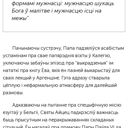
формамі мужнасці: мужнасцю шукаць
Бога ў малітве і мужнасцю ісці на
межы”
Пачынаючы сустрэчу, Папа падзяліўся асабістым
успамінам пра свае папярэднія візіты ў Калегію,
уключаючы забаўны эпізод пра "выкрадзеныя" ім
нататкі пра кнігу Ёва, якія ён пазней выкарыстаў для
сваіх лекцый у Аргенціне. Гэта адразу стварыла
цёплую і нефармальную атмасферу для далейшай
размовы.
Адказваючы на пытанне пра спецыфічную місію
езуітаў у Бельгіі, Святы Айцец падкрэсліў важнасць
быць прысутным на перакрыжаваннях складаных
сітуацый. Ён нагадаў пра прамову Папы Паўла VI да