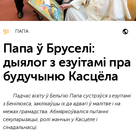
ПАПА
Папа ў Бруселі:
дыялог з езуітамі пра
будучыню Касцёла
Падчас візіту ў Бельгію Папа сустрэўся з езуітамі
з Бенілюкса, заклікаўшы іх да адвагі ў малітве і на
межах грамадства. Абмяркоўваліся пытанні
секуларызацыі, ролі жанчын у Касцёле і
сінадальнасці.