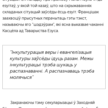
езуітаў, у якой той казаў, што на скрыжаваннях
складаных сітуацый заўсёды ёсць езуіт. Францішак
заахвоціў прысутных перачытаць гэты тэкст,
называючы яго "шэдэўрам", які ясна выказвае чаканні
Касцёла ад Таварыства Езуса.
“Інкультурацыя веры і евангелізацыя
культуры заўсёды ідуць разам. Межы
інкультурацыі трэба шукаць у
распазнаванні. А распазнаваць трэба
молячыся”
Закранаючы тэму секуларызацыі ў Заходняй