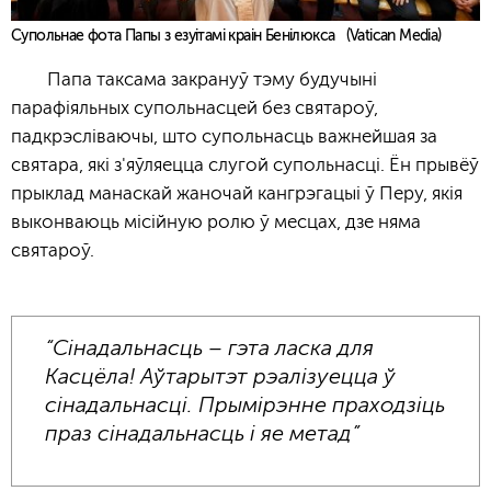
Супольнае фота Папы з езуітамі краін Бенілюкса (Vatican Media)
Папа таксама закрануў тэму будучыні
парафіяльных супольнасцей без святароў,
падкрэсліваючы, што супольнасць важнейшая за
святара, які з'яўляецца слугой супольнасці. Ён прывёў
прыклад манаскай жаночай кангрэгацыі ў Перу, якія
выконваюць місійную ролю ў месцах, дзе няма
святароў.
“Сінадальнасць – гэта ласка для
Касцёла! Аўтарытэт рэалізуецца ў
сінадальнасці. Прымірэнне праходзіць
праз сінадальнасць і яе метад”