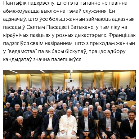
Пантыфік падкрэсліў, што гэта пытанне не павінна
абмяжоўвацца выключна тэмай служэння. Ён
адзначыў, што ўсё больш жанчын займаюць адказныя
пасады ў Святым Пасадзе і Ватыкане, у тым ліку на
кіраўнічых пазіцыях у розных дыкастэрыях. Францішак
падзяліўся сваім назіраннем, што з прыходам жанчын
у “ведамства” па выбары біскупаў, працэс адбору
кандыдатаў значна палепшыўся.