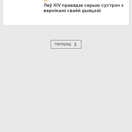
Леў XIV правядзе серыю сустрэч з
вернікамі сваёй дыяцэзіі
Наперад