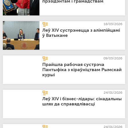
прэзідэнтам і грамадствам
18/03/2026
Леў XIV сустрэнецца з алімпійцамі
ў Ватыкане
09/03/2026
Прайшла рабочая сустрэча
Пантыфіка з кіраўніцтвам Рымскай
курыі
24/01/2026
Леў XIV і бізнес-лідары: сінадальны
шлях да справядлівасці
24/01/2026