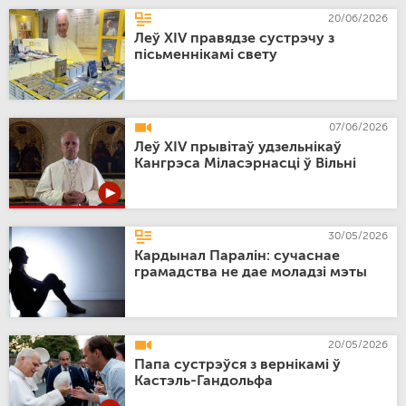
20/06/2026
Леў XIV правядзе сустрэчу з
пісьменнікамі свету
07/06/2026
Леў XIV прывітаў удзельнікаў
Кангрэса Міласэрнасці ў Вільні
30/05/2026
Кардынал Паралін: сучаснае
грамадства не дае моладзі мэты
20/05/2026
Папа сустрэўся з вернікамі ў
Кастэль-Гандольфа