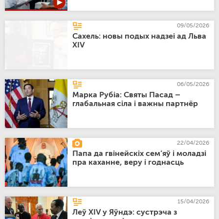
09/05/2026
Сахель: новы подых надзеі ад Льва
XIV
06/05/2026
Марка Рубіа: Святы Пасад –
глабальная сіла і важны партнёр
22/04/2026
Папа да гвінейскіх сем’яў і моладзі
пра каханне, веру і годнасць
15/04/2026
Леў XIV у Яўндэ: сустрэча з