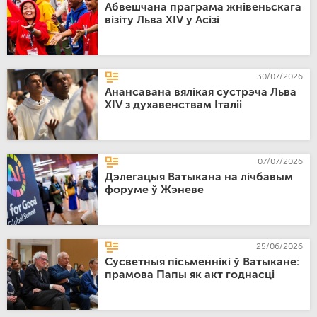
Абвешчана праграма жнівеньскага
візіту Льва XIV у Асізі
30/07/2026
Анансавана вялікая сустрэча Льва
XIV з духавенствам Італіі
07/07/2026
Дэлегацыя Ватыкана на лічбавым
форуме ў Жэневе
25/06/2026
Сусветныя пісьменнікі ў Ватыкане:
прамова Папы як акт годнасці