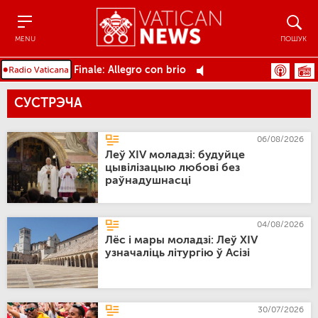
Menu
Пошук
MENU
ПОШУК
Finale: Allegro con brio
СУСТРЭЧА
06/08/2026
Леў XIV моладзі: будуйце
цывілізацыю любові без
раўнадушнасці
04/08/2026
Лёс і мары моладзі: Леў XIV
узначаліць літургію ў Асізі
30/07/2026