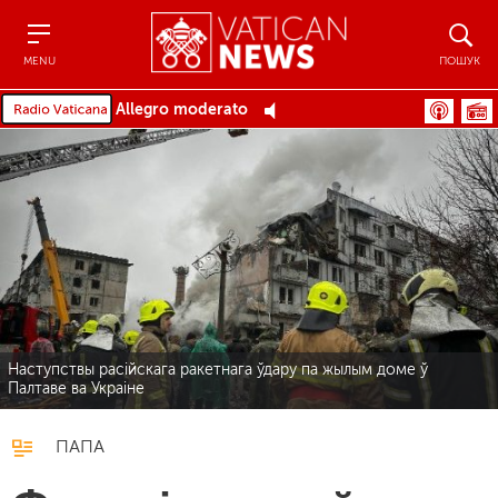
Menu
Пошук
MENU
ПОШУК
Allegro moderato
Наступствы расійскага ракетнага ўдару па жылым доме ў
Палтаве ва Украіне
ПАПА