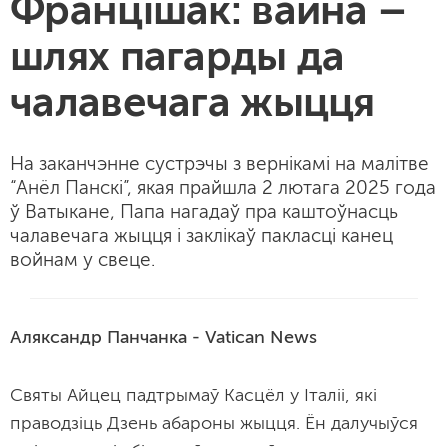
Францішак: вайна –
шлях пагарды да
чалавечага жыцця
На заканчэнне сустрэчы з вернікамі на малітве
“Анёл Панскі”, якая прайшла 2 лютага 2025 года
ў Ватыкане, Папа нагадаў пра каштоўнасць
чалавечага жыцця і заклікаў пакласці канец
войнам у свеце.
Аляксандр Панчанка - Vatican News
Святы Айцец падтрымаў Касцёл у Італіі, які
праводзіць Дзень абароны жыцця. Ён далучыўся