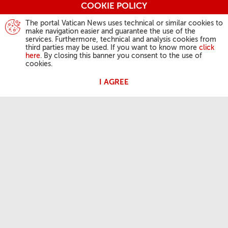
COOKIE POLICY
The portal Vatican News uses technical or similar cookies to
make navigation easier and guarantee the use of the
services. Furthermore, technical and analysis cookies from
third parties may be used. If you want to know more
click
here
. By closing this banner you consent to the use of
cookies.
I AGREE
ДЗЕЙНАСЦЬ ПАПЫ
Анёл Панскі
Агульная аўдыенцыя