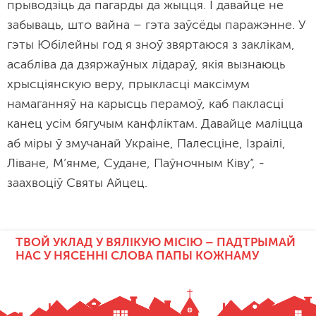
прыводзіць да пагарды да жыцця. І давайце не
забываць, што вайна – гэта заўсёды паражэнне. У
гэты Юбілейны год я зноў звяртаюся з заклікам,
асабліва да дзяржаўных лідараў, якія вызнаюць
хрысціянскую веру, прыкласці максімум
намаганняў на карысць перамоў, каб пакласці
канец усім бягучым канфліктам. Давайце маліцца
аб міры ў змучанай Украіне, Палесціне, Ізраілі,
Ліване, М’янме, Судане, Паўночным Ківу”, -
заахвоціў Святы Айцец.
ТВОЙ УКЛАД У ВЯЛІКУЮ МІСІЮ – ПАДТРЫМАЙ
НАС У НЯСЕННІ СЛОВА ПАПЫ КОЖНАМУ