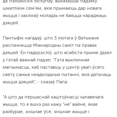
да італьянскіх біскупаў, выказаўшы падзяку
шматлікім сем’ям, якія прымаюць дар новага
жыцця і заклікаў моладзь не баяцца нараджаць
дзяцей.
Пантыфік нагадаў, што 3 лютага ў Ватыкане
распачнецца Міжнародны саміт па правах
дзяцей. Ён падкрэсліў, што асабіста прыме ўдзел
у гэтай важнай падзеі. “Гэта выключная
магчымасць, каб паставіць у цэнтр увагі ўсяго
свету самыя неадкладныя пытанні, якія датычаць
жыцця дзяцей”, - сказаў Папа.
“А што да першаснай каштоўнасці чалавечага
жыцця, то я яшчэ раз кажу “не” вайне, якая
разбурае, знішчае ўсё, знішчае жыццё і