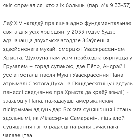
якія спрачаліся, хто з іх большы (пар. Мк 9:33-37).
Леў XIV нагадаў пра яшчэ адно фундаментальнае
свята для ўсіх хрысціян: у 2033 годзе будзе
адзначацца двухтысячагоддзе Збаўлення,
здзейсненага мукай, смерцю і Уваскрасеннем
Хрыста. “Духоўна нам усім неабходна вярнуцца ў
Ерузалем – горад супакою, дзе Пётр, Андрэй і
ўсе апосталы пасля Мукі і Уваскрасення Пана
атрымалі Святога Духа на Пяцідзесятніцу і адтуль
панеслі сведчанне пра Хрыста да краёў зямлі”, -
заахвоціў Папа, пажадаўшы амерыканскім
пілігрымам адчуць дар Божага суцяшэння і стаць
здольнымі, як Міласэрны Самаранін, ліць алей
суцяшэння і віно радасці на раны сучаснага
чалавецтва.