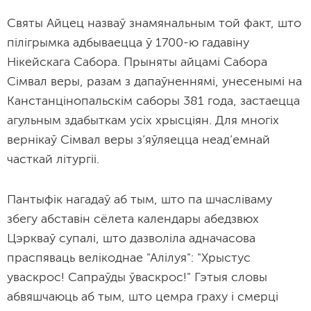
Святы Айцец назваў знамянальным той факт, што
пілігрымка адбываецца ў 1700-ю гадавіну
Нікейскага Сабора. Прыняты айцамі Сабора
Сімвал веры, разам з дапаўненнямі, унесенымі на
Канстанцінопальскім саборы 381 года, застаецца
агульным здабыткам усіх хрысціян. Для многіх
вернікаў Сімвал веры з’яўляецца неад’емнай
часткай літургіі.
Пантыфік нагадаў аб тым, што па шчасліваму
збегу абставін сёлета календары абедзвюх
Цэркваў супалі, што дазволіла адначасова
праспяваць велікоднае "Алілуя": "Хрыстус
уваскрос! Сапраўды ўваскрос!" Гэтыя словы
абвяшчаюць аб тым, што цемра граху і смерці