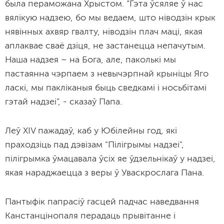
была пераможана Хрыстом. “Гэта ўсяляе ў нас
вялікую надзею, бо мы ведаем, што ніводзін крык
нявінных ахвяр гвалту, ніводзін плач маці, якая
аплаквае сваё дзіця, не застанецца непачутым.
Наша надзея – на Бога, але, паколькі мы
пастаянна чэрпаем з невычэрпнай крыніцы Яго
ласкі, мы пакліканыя быць сведкамі і носьбітамі
гэтай надзеі”, - сказаў Папа.
Леў XIV пажадаў, каб у Юбілейны год, які
праходзіць пад дэвізам "Пілігрымы надзеі",
пілігрымка ўмацавала ўсіх яе ўдзельнікаў у надзеі,
якая нараджаецца з веры ў Уваскрослага Пана.
Пантыфік папрасіў гасцей падчас наведвання
Канстанцінопаля перадаць прывітанне і