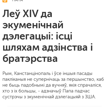
ПАПА
Леў XIV да
экуменічнай
дэлегацыі: ісці
шляхам адзінства і
братэрства
Рым, Канстанцінопаль і ўсе іншыя пасады
пакліканыя не супернічаць за першынство, каб
не быць падобнымі да вучняў, якія спрачаліся,
хто з іх большы, - адзначыў Папа падчас
сустрэчы з экуменічнай дэлегацыяй з ЗША.