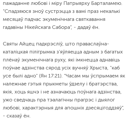
пажаданне любові і міру Патрыярху Барталамею.
“Спадзяюся зноў сустрэцца з вамі праз некалькі
месяцаў падчас экуменічнага святкавання
гадавіны Нікейскага Сабора”, - дадаў ён.
Святы Айцец падкрэсліў, што праваслаўна-
каталіцкая пілігрымка з’яўляецца адным з багатых
плёнаў экуменічнага руху, які імкнецца аднавіць
поўнае адзінства сярод усіх вучняў Хрыста, "каб
усе былі адно" (Ян 17:21). “Часам мы ўспрымаем як
належнае гэтыя прыкметы ўдзелу і братэрства,
якія, хоць яшчэ і не азначаюць поўнага адзінства,
ужо сведчаць пра тэалагічны прагрэс і дыялог
любові, характэрныя для апошніх дзесяцігоддзяў”,
- сказаў ён.