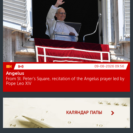
09-08-2026 09:56
Angelus
From St. Peter’s Square, recitation of the Angelus prayer led by
Pope Leo XIV
КАЛЯНДАР ПАПЫ