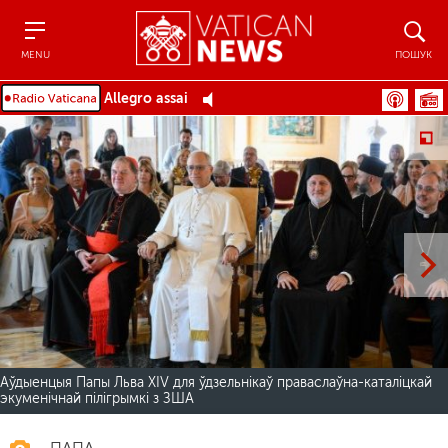
Menu
Пошук
MENU
ПОШУК
Allegro assai
Аўдыенцыя Папы Льва XIV для ўдзельнікаў праваслаўна-каталіцкай
экуменічнай пілігрымкі з ЗША