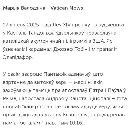
Марыя Валодзіна - Vatican News
17 ліпеня 2025 года Леў XIV прыняў на аўдыенцыі
ў Кастэль-Гандольфа ўдзельнікаў праваслаўна-
каталіцкай экуменічнай пілігрымкі з ЗША. Яе
ўзначалілі кардынал Джозэф Тобін і мітрапаліт
Эльпідафор.
У сваім звароце Пантыфік адзначыў, што
вяртанне да вытокаў веры – мясцін, якія
захоўваюць памяць пра апосталаў Пятра і Паўла ў
Рыме, і апостала Андрэя ў Канстанцінопалі – гэта
спосаб “канкрэтна і па-новаму адчуць веру, якая
прыходзіць ад слухання Евангелля, перададзенага
нам апосталамі” (пар. Рым 10:16).