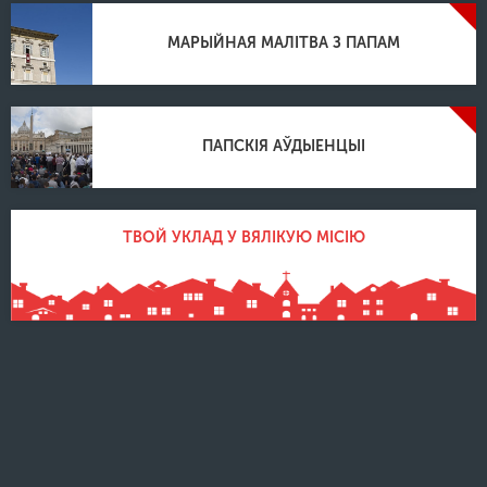
МАРЫЙНАЯ МАЛІТВА З ПАПАМ
ПАПСКІЯ АЎДЫЕНЦЫІ
ТВОЙ УКЛАД У ВЯЛІКУЮ МІСІЮ