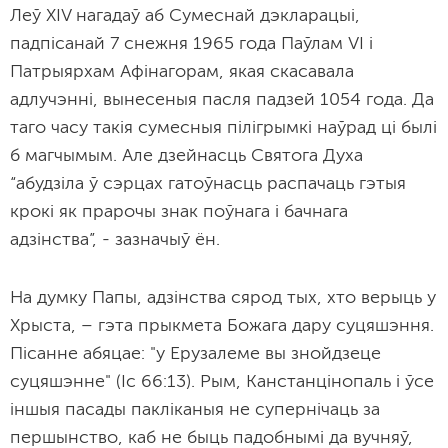
Леў XIV нагадаў аб Сумеснай дэкларацыі,
падпісанай 7 снежня 1965 года Паўлам VI і
Патрыярхам Афінагорам, якая скасавала
адлучэнні, вынесеныя пасля падзей 1054 года. Да
таго часу такія сумесныя пілігрымкі наўрад ці былі
б магчымым. Але дзейнасць Святога Духа
“абудзіла ў сэрцах гатоўнасць распачаць гэтыя
крокі як прарочы знак поўнага і бачнага
адзінства”, - зазначыў ён.
На думку Папы, адзінства сярод тых, хто верыць у
Хрыста, – гэта прыкмета Божага дару суцяшэння.
Пісанне абяцае: "у Ерузалеме вы знойдзеце
суцяшэнне" (Іс 66:13). Рым, Канстанцінопаль і ўсе
іншыя пасады пакліканыя не супернічаць за
першынство, каб не быць падобнымі да вучняў,