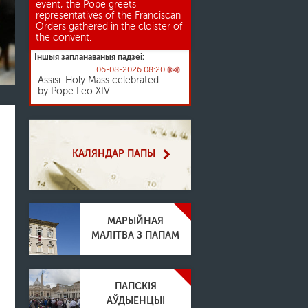
event, the Pope greets
representatives of the Franciscan
Orders gathered in the cloister of
the convent.
Іншыя запланаваныя падзеі:
06-08-2026 08:20
Assisi: Holy Mass celebrated
by Pope Leo XIV
Аўдыенцыя Льва XIV для карабінераў правінцыі Рыма
КАЛЯНДАР ПАПЫ
МАРЫЙНАЯ
МАЛІТВА З ПАПАМ
ПАПСКІЯ
АЎДЫЕНЦЫІ