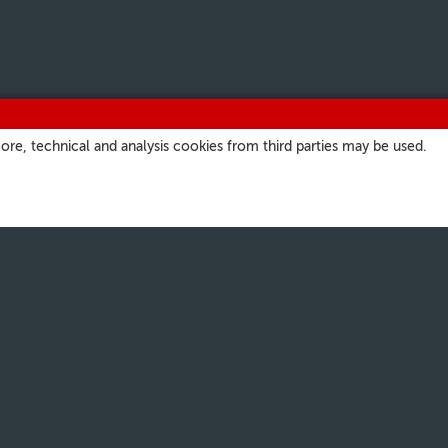
ore, technical and analysis cookies from third parties may be used.
ІНШЫЯ КАНАЛЫ
EPG
Падкасты
Short Waves
Для радыёстанцый
Facebook
Youtube
Instagram
Rss