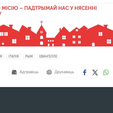
 МІСІЮ – ПАДТРЫМАЙ НАС У НЯСЕННІ
У
Я
ІТАЛІЯ
РЫМ
ЕВАНГЕЛЛЕ
Адправіць
Друкаваць