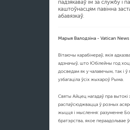
падзякаваў ім за службу і 
каштоўнасцям павінна заст
абавязкаў.
Марыя Валодзіна - Vatican News
Вітаючы карабінераў, якія адказва
адзначыў, што Юбілейны год хоць
досведам як у чалавечым, так і ў
узбагаціла ўсіх жыхароў Рыма.
Святы Айцец нагадаў пра вытокі 
распаўсюджвацца ў розных асярод
жыцця і мыслення: разуменне Бог
братэрства, якое пераадольвае ў