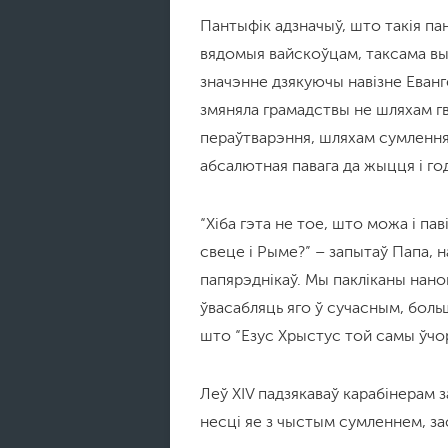
Пантыфік адзначыў, што такія пан
вядомыя вайскоўцам, таксама вы
значэнне дзякуючы навізне Еванг
змяняла грамадствы не шляхам гв
пераўтварэння, шляхам сумлення
абсалютная павага да жыцця і го
“Хіба гэта не тое, што можа і па
свеце і Рыме?” – запытаў Папа, 
папярэднікаў. Мы пакліканы нано
ўвасабляць яго ў сучасным, боль
што “Езус Хрыстус той самы ўчора, 
Леў XIV падзякаваў карабінерам з
несці яе з чыстым сумленнем, з