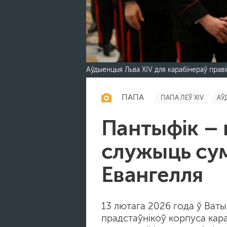
Аўдыенцыя Льва XIV для карабінераў прав
ПАПА
ПАПА ЛЕЎ XIV
АЎ
Пантыфік – 
служыць сум
Евангелля
13 лютага 2026 года ў Ват
прадстаўнікоў корпуса кар