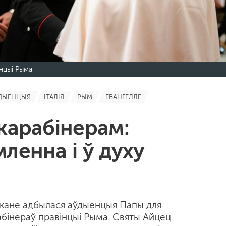
інцыі Рыма
ДЫЕНЦЫЯ
ІТАЛІЯ
РЫМ
ЕВАНГЕЛЛЕ
карабінерам:
ленна і ў духу
ыкане адбылася аўдыенцыя Папы для
абінераў правінцыі Рыма. Святы Айцец