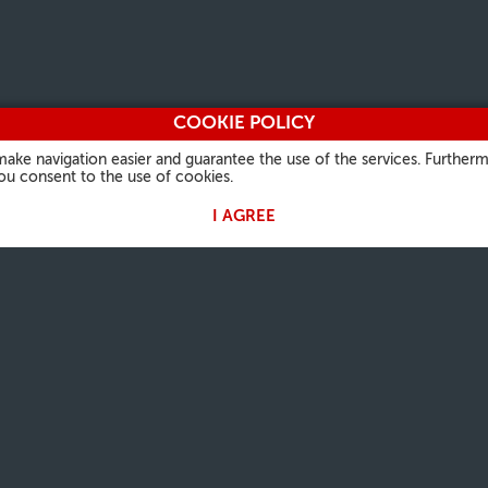
COOKIE POLICY
make navigation easier and guarantee the use of the services. Furtherm
you consent to the use of cookies.
I AGREE
ЦЬ ПАПЫ
КАРЫСНАЯ ІНФАРМАЦЫЯ
ІНШЫЯ САЙТЫ
кі
Аб нас
Vatican.va
аўдыенцыя
Кантакты
Vaticanstate.va
Спіс частых пытанняў
Peter's Pence
Прававая інфармацыя
Photo
Privacy Policy
Cookie Policy