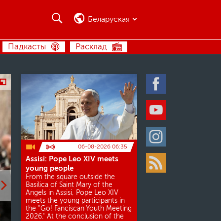
Пошук
Пошук
Беларуская
ПОШУК
Падкасты
Расклад
Facebook
Youtube
Instagram
06-08-2026 06:35
Assisi: Pope Leo XIV meets
Rss
young people
From the square outside the
Basilica of Saint Mary of the
Angels in Assisi, Pope Leo XIV
meets the young participants in
the "Go! Fanciscan Youth Meeting
2026." At the conclusion of the