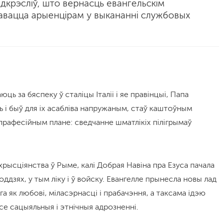
падкрэсліў, што вернасць евангельскім
авацца арыенцірам у выкананні службовых
юць за бяспеку ў сталіцы Італіі і яе правінцыі, Папа
 і быў для іх асабліва напружаным, стаў каштоўным
 прафесійным плане: сведчанне шматлікіх пілігрымаў
хрысціянства ў Рыме, калі Добрая Навіна пра Езуса пачала
дзях, у тым ліку і ў войску. Евангелле прынесла новы лад
а як любові, міласэрнасці і прабачэння, а таксама ідэю
се сацыяльныя і этнічныя адрозненні.