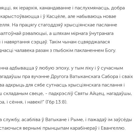
яцці, як іерархія, камандаванне і паслухмянасць, добра
карыстоўваюцца і ў Касцёле, але набываюць новае
елля. На працягу стагоддзяў хрысціянскае пасланне
алтоўнай рэвалюцыі, а шляхам мірнага ўнутранага
 і навяртання сэрцаў. Такім чынам сцвярджалася
днасці чалавека разам з глыбокім пакланеннем Богу.
вінна адбывацца ў любую эпоху, у тым ліку і ў сучасным
нагадаўшы пра вучэнне Другога Ватыканскага Сабора і сваіх
ва адкрыць для сябе сутнасць хрысціянскага паслання і
ш складаным свеце, - падкрэсліў Святы Айцец, нагадаўшы,
і сёння, і навекі!” (Гбр 13:8).
а службу, асабліва ў Ватыкане і Рыме, і пажадаў ім заўсёды
астаючыся вернымі прынцыпам карабінераў і Евангеллю.