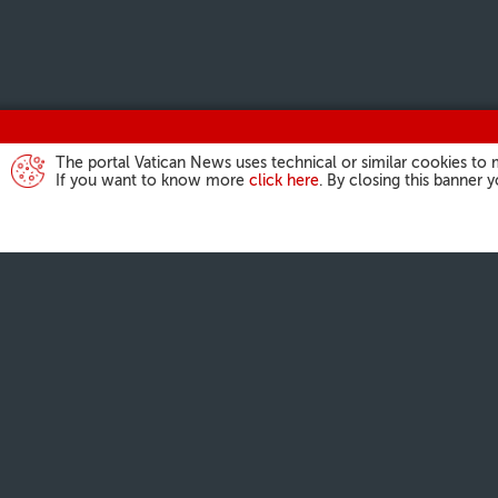
The portal Vatican News uses technical or similar cookies to 
If you want to know more
click here
. By closing this banner 
ДЗЕЙНАС
Анёл Панс
Агульная 