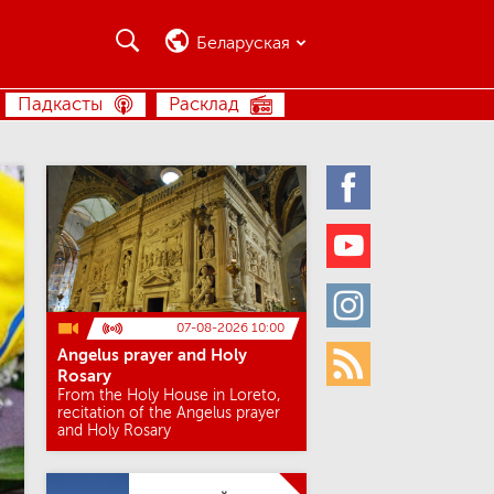
Пошук
Пошук
Беларуская
ПОШУК
Падкасты
Расклад
Facebook
Youtube
Instagram
07-08-2026 10:00
Angelus prayer and Holy
Rss
Rosary
From the Holy House in Loreto,
recitation of the Angelus prayer
and Holy Rosary