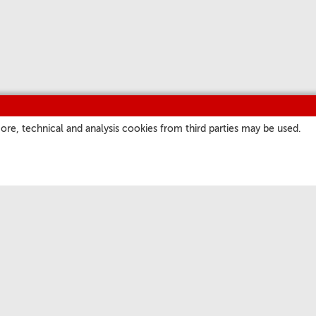
ore, technical and analysis cookies from third parties may be used.
ІНШЫЯ КАНАЛЫ
EPG
Падкасты
Short Waves
Для радыёстанцый