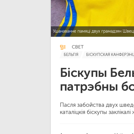
Ушанаванне памяці двух грамадзян Швецы
СВЕТ
БЕЛЬГІЯ
БІСКУПСКАЯ КАНФЕРЭН
Біскупы Бел
патрэбны б
Пасля забойства двух шведс
каталіцкія біскупы заклікалі