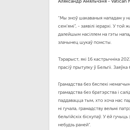
Аляксандр Амяльчэня - Vatican
“Мы зноў шакаваныя нападам у наш
сем’ямі”, - заявілі іерархі. У той
далейшым насіллем на гэты напад
злачынец шукаў помсты.
Тэрарыст, які 16 кастрычніка 2023
прасіў прытулку ў Бельгіі. Заяўка 
Грамадства без бяспекі немагчыма
грамадства без братэрства і салі
паддавацца тым, хто хоча нас пад
ні гучала, грамадству вельмі пат
бельгійскіх біскупаў. У ёй гучыц
небудзь раней”.