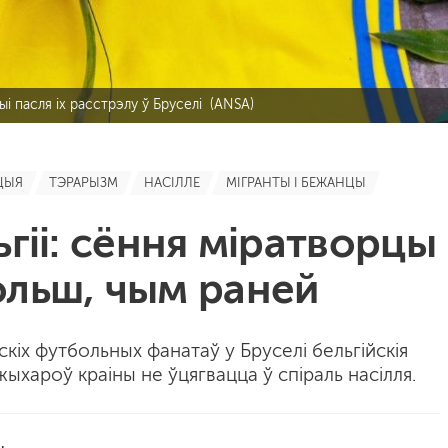
і пасля іх расстрэлу ў Бруселі (ANSA)
ЦЫЯ
ТЭРАРЫЗМ
НАСІЛЛЕ
МІГРАНТЫ І БЕЖАНЦЫ
ьгіі: сёння міратворцы
ольш, чым раней
кіх футбольных фанатаў у Бруселі бельгійскія
 жыхароў краіны не ўцягвацца ў спіраль насілля.