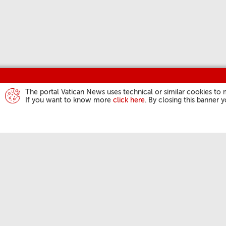
The portal Vatican News uses technical or similar cookies to 
If you want to know more
click here
. By closing this banner 
ДЗЕЙНАС
Анёл Панс
Агульная 