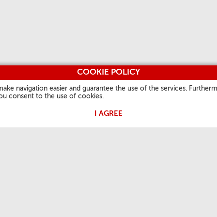
COOKIE POLICY
make navigation easier and guarantee the use of the services. Furtherm
you consent to the use of cookies.
I AGREE
ЦЬ ПАПЫ
КАРЫСНАЯ ІНФАРМАЦЫЯ
ІНШЫЯ САЙТЫ
кі
Аб нас
Vatican.va
аўдыенцыя
Кантакты
Vaticanstate.va
Спіс частых пытанняў
Peter's Pence
Прававая інфармацыя
Photo