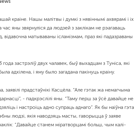
 News
ай краіне. Нашы малітвы і думкі з нявіннымі ахвярамі і іх
 жа час яны звярнуліся да людзей з заклікам не рэагаваць
, відавочна матываваны ісламізмам, праз які падазраваны
 года застрэліў двух чалавек, быў выхадцам з Туніса, які
была адхілена, і яму было загадана пакінуць краіну.
, заявілі прадстаўнікі Касцёла. “Але гэтак жа немагчыма
дарнасці”, - падкрэслілі яны. “Таму перш за ўсё давайце не
зяліць і настроіць адно супраць аднаго”. Як бы наіўна гэта
рэбны людзі, якія наводзяць масты, гаворыцца ў заяве
ь заклік: “Давайце станем міратворцамі больш, чым калі-