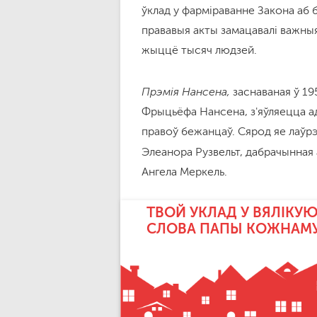
ўклад у фарміраванне Закона аб б
прававыя акты замацавалі важн
жыццё тысяч людзей.
Прэмія Нансена,
заснаваная ў 19
Фрыцьёфа Нансена, з'яўляецца а
правоў бежанцаў. Сярод яе лаўрэ
Элеанора Рузвельт, дабрачынная
Ангела Меркель.
ТВОЙ УКЛАД У ВЯЛІКУЮ
СЛОВА ПАПЫ КОЖНАМ