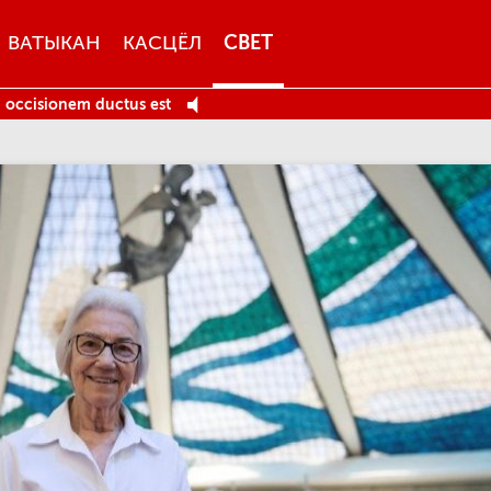
ВАТЫКАН
КАСЦЁЛ
СВЕТ
d occisionem ductus est