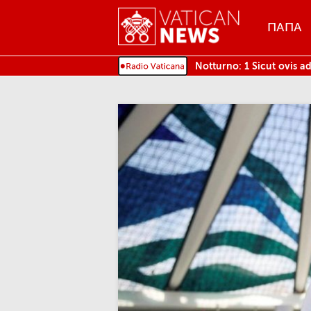
Menu
ПАПА
MENU
Notturno: 1 Sicut ovis a