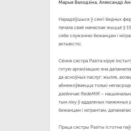
Марыя Валодзіна, Аляксандр Амя
Нарадзіўшыся ў сям'і бедных ферм
пачала сваё манаскае жыццё ў 19
сябе служэнню бежанцам і мігран
актывісткі.
Сёння сястра Разіта кіруе Інстыту
гэтую арганізацыю яна дапамагл
да асноўных паслуг: жылля, ахов
абмяжоўваецца толькі непасрэдн
RedeMIR
дзейнічае
– нацыянальная
тым ліку ў аддаленых памежных 
бежанцам і мігрантам, дапамагаю
Праца сястры Разіты істотна паў