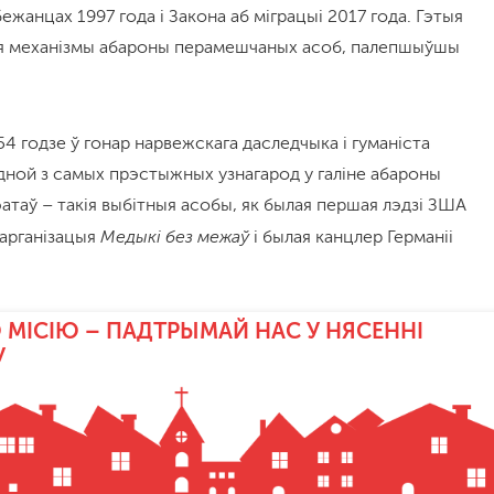
ежанцах 1997 года і Закона аб міграцыі 2017 года. Гэтыя
ыя механізмы абароны перамешчаных асоб, палепшыўшы
54 годзе ў гонар нарвежскага даследчыка і гуманіста
дной з самых прэстыжных узнагарод у галіне абароны
атаў – такія выбітныя асобы, як былая першая лэдзі ЗША
Медыкі без межаў
 арганізацыя
і былая канцлер Германіі
 МІСІЮ – ПАДТРЫМАЙ НАС У НЯСЕННІ
У