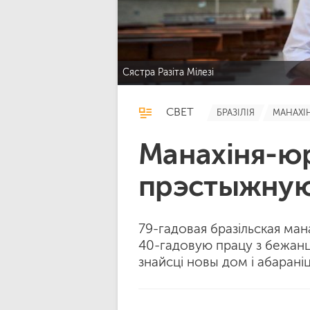
Сястра Разіта Мілезі
СВЕТ
БРАЗІЛІЯ
МАНАХІ
Манахіня-ю
прэстыжную
79-гадовая бразільская ман
40-гадовую працу з бежанц
знайсці новы дом і абарані