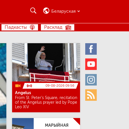
Пошук
Пошук
Беларуская
ПОШУК
Падкасты
Расклад
Facebook
Youtube
Instagram
09-08-2026 09:56
Angelus
Rss
From St. Peter’s Square, recitation
of the Angelus prayer led by Pope
Leo XIV
МАРЫЙНАЯ