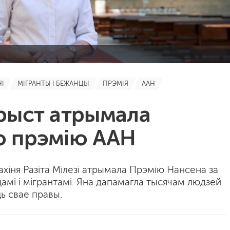
НІ
МІГРАНТЫ І БЕЖАНЦЫ
ПРЭМІЯ
ААН
рыст атрымала
 прэмію ААН
ахіня Разіта Мілезі атрымала Прэмію Нансена за
амі і мігрантамі. Яна дапамагла тысячам людзей
ць свае правы.