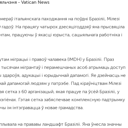
льчэня - Vatican News
ераў італьянскага паходжання на поўдні Бразіліі, Мілезі
 гадоў. На працягу чатырох дзесяцігоддзяў яна прысвяціла
там, працуючы ў якасці юрыста, сацыяльнага работніка і
там міграцыі і правоў чалавека (IMDH) у Бразіліі. Праз
а тысячам мігрантаў і перамешчаных асоб атрымаць доступ
ы здароўя, адукацыі і юрыдычнай дапамогі. Яе дзейнасць не
ай дапамогай людзям у патрэбе. Пад кіраўніцтвам Мілезі
 сетка з 60 арганізацый, якая працуе па ўсёй Бразіліі, у
рэгіёнах. Гэтая сетка забяспечвае комплексную падтрымку
чы ім інтэгравацца ў новае грамадства.
плывала на прававы ландшафт Бразіліі. Яна ўнесла значны