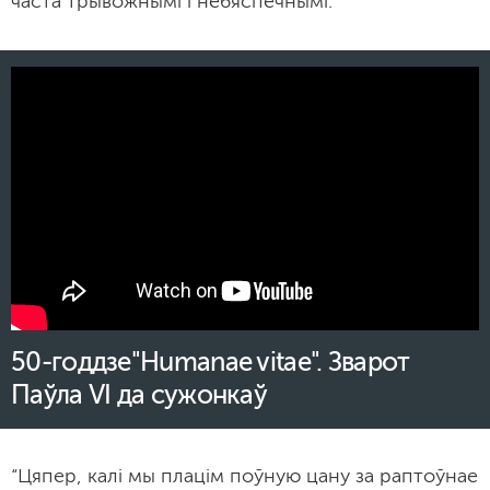
часта трывожнымі і небяспечнымі.
50-годдзе"Humanae vitae". Зварот
Паўла VI да сужонкаў
“Цяпер, калі мы плацім поўную цану за раптоўнае