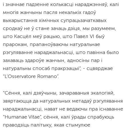
і значнае падзенне колькасці нараджэнняў, калі
многія жанчыны пасля некалькіх гадоў
выкарыстання хімічных супрацьзачаткавых
сродкаў не ў стане зачаць дзіця, мы разумеем,
што Касцёл меў рацыю, што Павел VI быў
прарокам, прапаноўваючы натуральнае
рэгуляванне нараджальнасці, што павінна было
захаваць здароўе жанчын, адносіны пар і
натуральны спосаб пракрэацыі”, - сцвярджае
“L’Osservatore Romano”.
“Сёння, калі дзяўчыны, зачараваныя экалогіяй,
звяртаюцца да натуральных метадаў рэгулявання
нараджальнасці, нават не ведаючы пра існаванне
“Humanae Vitae”, сёння, калі ўрады спрабуюць
праводзіць палітыку, якая стымулюе