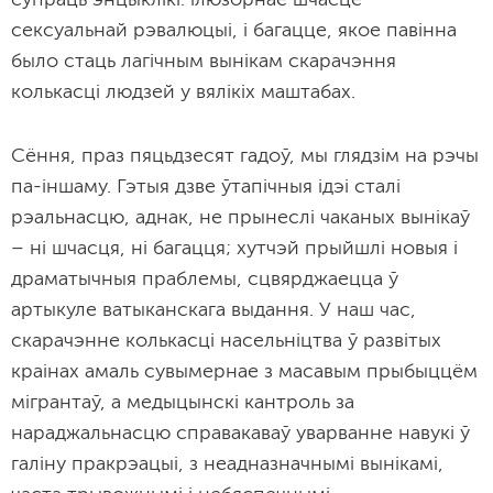
супраць энцыклікі: ілюзорнае шчасце
сексуальнай рэвалюцыі, і багацце, якое павінна
было стаць лагічным вынікам скарачэння
колькасці людзей у вялікіх маштабах.
Сёння, праз пяцьдзесят гадоў, мы глядзім на рэчы
па-іншаму. Гэтыя дзве ўтапічныя ідэі сталі
рэальнасцю, аднак, не прынеслі чаканых вынікаў
– ні шчасця, ні багацця; хутчэй прыйшлі новыя і
драматычныя праблемы, сцвярджаецца ў
артыкуле ватыканскага выдання. У наш час,
скарачэнне колькасці насельніцтва ў развітых
краінах амаль сувымернае з масавым прыбыццём
мігрантаў, а медыцынскі кантроль за
нараджальнасцю справакаваў уварванне навукі ў
галіну пракрэацыі, з неадназначнымі вынікамі,