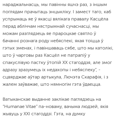
нараджальнасць, мы павінны яшчэ раз, з іншым
поглядам прачытаць энцыкліку. І замест таго, каб
успрымаць яе ў якасці вялікага правалу Касцёла
перад абліччам нястрымнай сучаснасці, мы
можам разглядзець яе прароцкае святло ў
бачанні рознага роду небяспекі, якая тоіцца ў
гэтых зменах, і павіншаваць сябе, што мы католікі,
што ў чарговы раз Касцёл не патрапіў у
спакуслівую пастку ўтопій ХХ стагоддзя, але змог
адразу зразумець іх недахопы і небяспеку”, -
сцвярджае аўтар артыкула, Лючэта Скарафія, і з
жалем заўважае, што нямногім гэта ўдаецца.
Ватыканскае выданне заклікае паглядзець на
“Humanae Vitae” па-новаму, вачыма людзей, якія
жывуць у ХХІ стагоддзі. Гэта, на думку