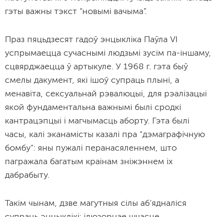
гэты важны тэкст “новымі вачыма”.
Праз пяцьдзесят гадоў энцыкліка Паўла VI
успрымаецца сучаснымі людзьмі зусім па-іншаму,
сцвярджаецца ў артыкуле. У 1968 г. гэта быў
смелы дакумент, які ішоў супраць плыні, а
менавіта, сексуальнай рэвалюцыі, для рэалізацыі
якой фундаментальна важнымі былі сродкі
кантрацэпцыі і магчымасць аборту. Гэта былі
часы, калі эканамісты казалі пра “дэмаграфічную
бомбу”: яны пужалі перанасяленнем, што
пагражала багатым краінам зніжэннем іх
дабрабыту.
Такім чынам, дзве магутныя сілы аб’ядналіся