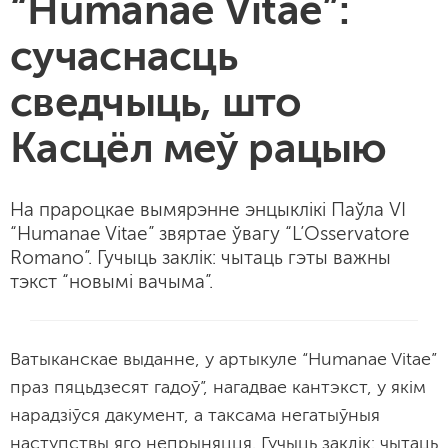
“Humanae Vitae”:
сучаснасць
сведчыць, што
Касцёл меў рацыю
На прароцкае вымярэнне энцыклікі Паўла VI
“Humanae Vitae” звяртае ўвагу “L’Osservatore
Romano”. Гучыць заклік: чытаць гэты важны
тэкст “новымі вачыма”.
Ватыканскае выданне, у артыкуле “Humanae Vitae”
праз пяцьдзесят гадоў”, нагадвае кантэкст, у якім
нарадзіўся дакумент, а таксама негатыўныя
наступствы яго непрыняцця. Гучыць заклік: чытаць