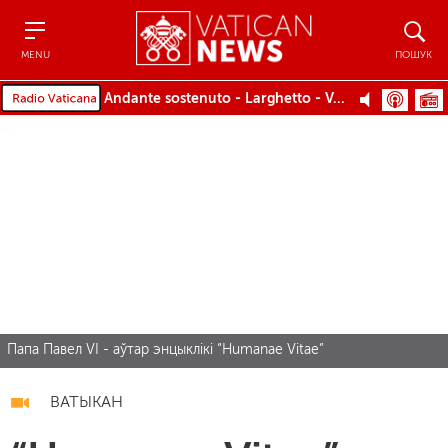
Menu
Пошук
MENU
ПОШУК
Andante sostenuto - Larghetto - Variazione - Allegro moderato - Tema - Variazioni I-IV - Finale
Папа Павел VI - аўтар энцыклікі “Humanae Vitae”
ВАТЫКАН