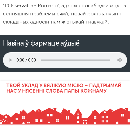
“L’Osservatore Romano”, адзіны спосаб адказаць на
сённяшнія праблемы сям’і, новай ролі жанчын і
складаных адносін паміж этыкай і навукай.
Навіна ў фармаце аўдыё
ТВОЙ УКЛАД У ВЯЛІКУЮ МІСІЮ – ПАДТРЫМАЙ
НАС У НЯСЕННІ СЛОВА ПАПЫ КОЖНАМУ