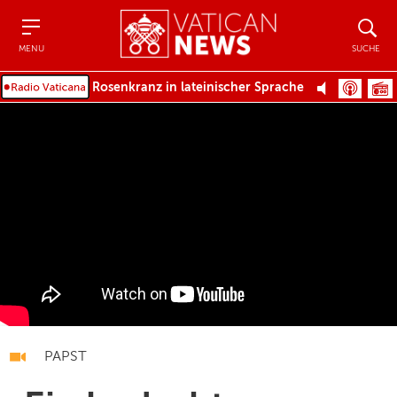
Menu
Suche
MENU
SUCHE
Rosenkranz in lateinischer Sprache
PAPST