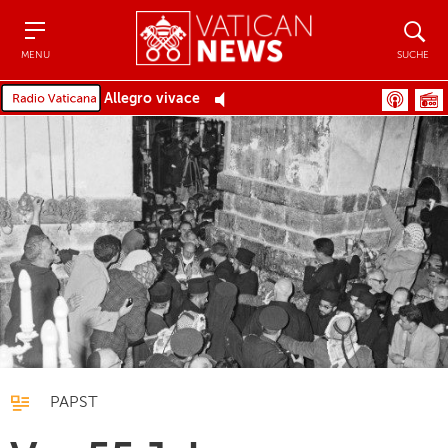
Menu
Suche
MENU
SUCHE
Allegro vivace
PAPST