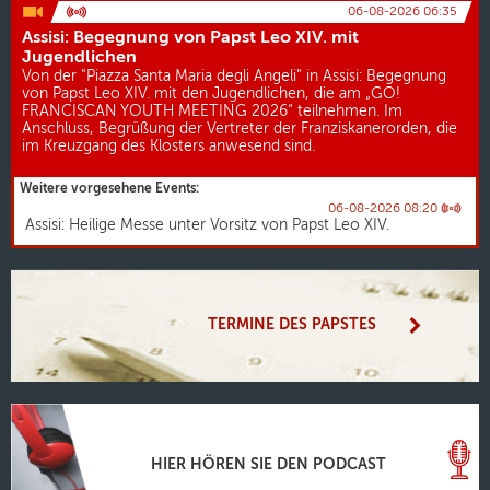
06-08-2026 06:35
Assisi: Begegnung von Papst Leo XIV. mit
Jugendlichen
Von der "Piazza Santa Maria degli Angeli" in Assisi: Begegnung
von Papst Leo XIV. mit den Jugendlichen, die am „GO!
FRANCISCAN YOUTH MEETING 2026“ teilnehmen. Im
Anschluss, Begrüßung der Vertreter der Franziskanerorden, die
im Kreuzgang des Klosters anwesend sind.
Weitere vorgesehene Events:
06-08-2026 08:20
Assisi: Heilige Messe unter Vorsitz von Papst Leo XIV.
TERMINE DES PAPSTES
HIER HÖREN SIE DEN PODCAST