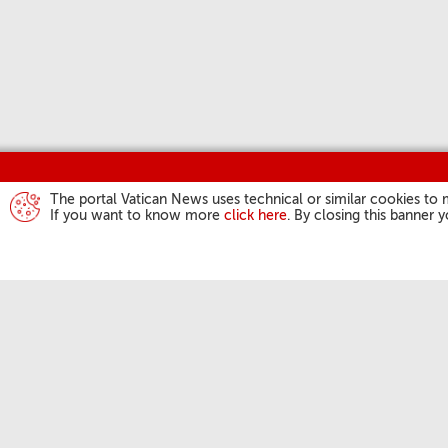
The portal Vatican News uses technical or similar cookies to 
If you want to know more
click here
. By closing this banner 
AKTIVITÄTEN D
PAPSTES
Angelus
Generalaudienz