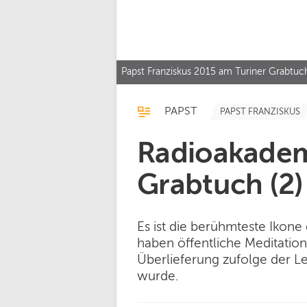
Papst Franziskus 2015 am Turiner Grabtu
PAPST
PAPST FRANZISKUS
Radioakademi
Grabtuch (2)
Es ist die berühmteste Ikone 
haben öffentliche Meditatio
Überlieferung zufolge der L
wurde.