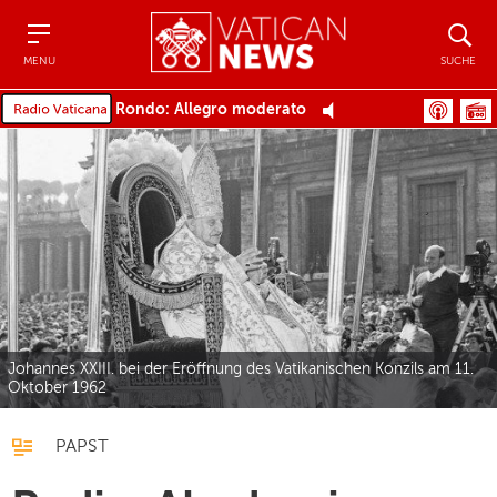
Menu
Suche
MENU
SUCHE
Rondo: Allegro moderato
Johannes XXIII. bei der Eröffnung des Vatikanischen Konzils am 11.
Oktober 1962
PAPST