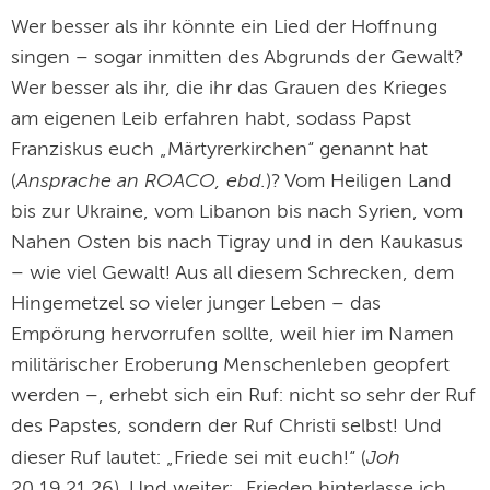
Wer besser als ihr könnte ein Lied der Hoffnung
singen – sogar inmitten des Abgrunds der Gewalt?
Wer besser als ihr, die ihr das Grauen des Krieges
am eigenen Leib erfahren habt, sodass Papst
Franziskus euch „Märtyrerkirchen“ genannt hat
Ansprache an ROACO, ebd.
(
)? Vom Heiligen Land
bis zur Ukraine, vom Libanon bis nach Syrien, vom
Nahen Osten bis nach Tigray und in den Kaukasus
– wie viel Gewalt! Aus all diesem Schrecken, dem
Hingemetzel so vieler junger Leben – das
Empörung hervorrufen sollte, weil hier im Namen
militärischer Eroberung Menschenleben geopfert
werden –, erhebt sich ein Ruf: nicht so sehr der Ruf
des Papstes, sondern der Ruf Christi selbst! Und
Joh
dieser Ruf lautet: „Friede sei mit euch!“ (
20,19.21.26). Und weiter: „Frieden hinterlasse ich