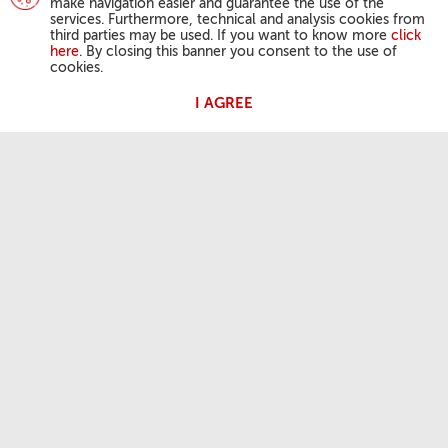
make navigation easier and guarantee the use of the
services. Furthermore, technical and analysis cookies from
third parties may be used. If you want to know more
click
here
. By closing this banner you consent to the use of
cookies.
I AGREE
AKTIVITÄTEN DES PAPSTES
Angelus
Generalaudienzen
DER GLAUBE DER KIRCHE
Tageslesung