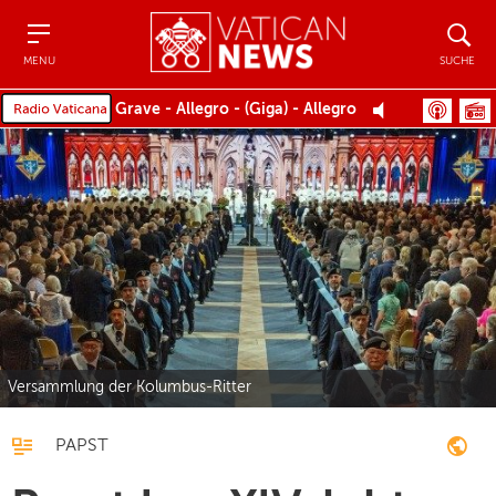
Menu
Suche
MENU
SUCHE
Grave - Allegro - (Giga) - Allegro
Versammlung der Kolumbus-Ritter
PAPST