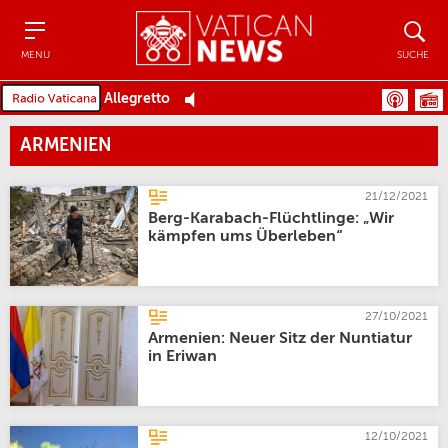
Menu
Suche
MENU
SUCHE
Allegretto
ARMENIEN
21/12/2021
Berg-Karabach-Flüchtlinge: „Wir
kämpfen ums Überleben“
27/10/2021
Armenien: Neuer Sitz der Nuntiatur
in Eriwan
12/10/2021