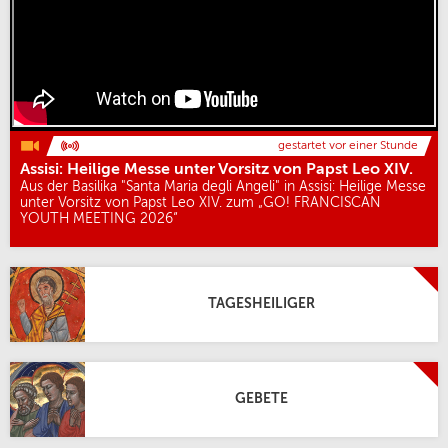
gestartet vor einer Stunde
Assisi: Heilige Messe unter Vorsitz von Papst Leo XIV.
Aus der Basilika "Santa Maria degli Angeli" in Assisi: Heilige Messe
unter Vorsitz von Papst Leo XIV. zum „GO! FRANCISCAN
YOUTH MEETING 2026“
TAGESHEILIGER
GEBETE