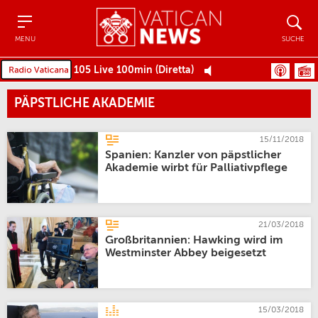
Menu
Suche
MENU
SUCHE
105 Live 100min (Diretta)
PÄPSTLICHE AKADEMIE
15/11/2018
Spanien: Kanzler von päpstlicher
Akademie wirbt für Palliativpflege
21/03/2018
Großbritannien: Hawking wird im
Westminster Abbey beigesetzt
15/03/2018