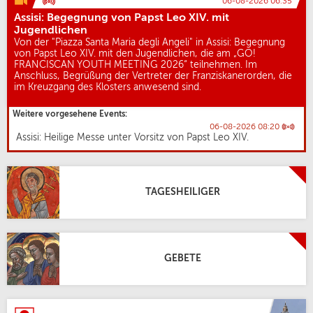
06-08-2026 06:35
Assisi: Begegnung von Papst Leo XIV. mit
Jugendlichen
Von der "Piazza Santa Maria degli Angeli" in Assisi: Begegnung
von Papst Leo XIV. mit den Jugendlichen, die am „GO!
FRANCISCAN YOUTH MEETING 2026“ teilnehmen. Im
Anschluss, Begrüßung der Vertreter der Franziskanerorden, die
im Kreuzgang des Klosters anwesend sind.
Weitere vorgesehene Events:
06-08-2026 08:20
Assisi: Heilige Messe unter Vorsitz von Papst Leo XIV.
TAGESHEILIGER
GEBETE