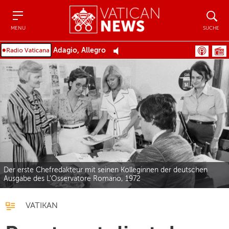
Menu
Suche
MENU
SUCHE
Adagio, Allegro
Der erste Chefredakteur mit seinen Kolleginnen der deutschen
Ausgabe des L'Osservatore Romano, 1972
VATIKAN