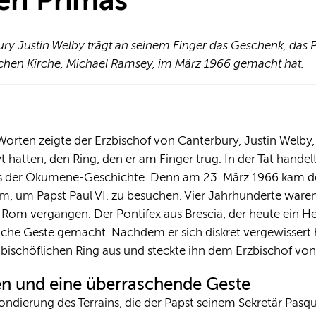
en Primas
ry Justin Welby trägt an seinem Finger das Geschenk, das 
schen Kirche, Michael Ramsey, im März 1966 gemacht hat.
en Worten zeigte der Erzbischof von Canterbury, Justin Welby
wt hatten, den Ring, den er am Finger trug. In der Tat hand
s der Ökumene-Geschichte. Denn am 23. März 1966 kam de
 um Papst Paul VI. zu besuchen. Vier Jahrhunderte waren 
om vergangen. Der Pontifex aus Brescia, der heute ein Heili
che Geste gemacht. Nachdem er sich diskret vergewissert
ischöflichen Ring aus und steckte ihn dem Erzbischof von
en und eine überraschende Geste
dierung des Terrains, die der Papst seinem Sekretär Pasqu