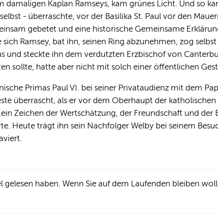
damaligen Kaplan Ramseys, kam grünes Licht. Und so kam e
elbst - überraschte, vor der Basilika St. Paul vor den Mauer
einsam gebetet und eine historische Gemeinsame Erklärun
e sich Ramsey, bat ihn, seinen Ring abzunehmen, zog selbst
aus und steckte ihn dem verdutzten Erzbischof von Canterbu
en sollte, hatte aber nicht mit solch einer öffentlichen Ges
ische Primas Paul VI. bei seiner Privataudienz mit dem Paps
e überrascht, als er vor dem Oberhaupt der katholischen 
„ein Zeichen der Wertschätzung, der Freundschaft und der E
rte. Heute trägt ihn sein Nachfolger Welby bei seinem Besuc
viert.
kel gelesen haben. Wenn Sie auf dem Laufenden bleiben wol