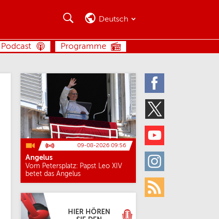
Suche
Suche
Deutsch
SUCHE
Podcast
Programme
Facebook
Twitter
Youtube
09-08-2026 09:56
Angelus
Instagram
Vom Petersplatz: Papst Leo XIV
betet das Angelus
Rss
HIER HÖREN