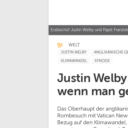
Erzbischof Justin Welby und Papst Franzi
WELT
JUSTIN WELBY
ANGLIKANISCHE G
KLIMAWANDEL
SYNODE
Justin Welby:
wenn man g
Das Oberhaupt der anglikani
Rombesuch mit Vatican Ne
Bezug auf den Klimawandel, 