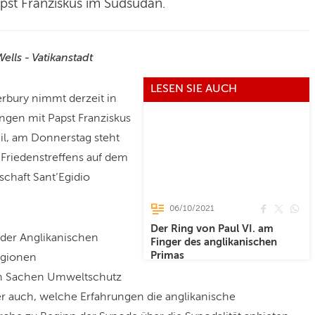
st Franziskus im Südsudan.
ells - Vatikanstadt
LESEN SIE AUCH
erbury nimmt derzeit in
gen mit Papst Franziskus
il, am Donnerstag steht
 Friedenstreffens auf dem
chaft Sant’Egidio
06/10/2021
Der Ring von Paul VI. am
der Anglikanischen
Finger des anglikanischen
Primas
ligionen
n Sachen Umweltschutz
auch, welche Erfahrungen die anglikanische