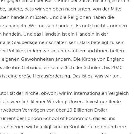
s Engagement an der Basis. Einer der Sätze, die ich gestern in
e, lautete, dass wir von oben nach unten, von der Mitte
ben handeln müssen. Und die Religionen haben die
 zu handeln. Wir müssen handeln. Es nützt nichts, nur den
n handeln. Und das Handeln ist ein Handeln in der
r alle Glaubensgemeinschaften sehr stark beteiligt zu sein
er Politiker, indem wir sie unterstützen und ihnen helfen.
re eigenen Gewohnheiten ändern. Die Kirche von England
ass alle ihre Gebäude, einschließlich der Schulen, bis 2030
s ist eine große Herausforderung. Das ist es, was wir tun.
torität der Kirche, obwohl wir im internationalen Vergleich
nd ein ziemlich kleiner Winzling. Unsere Investmentleute
erwalteten Vermögen von über 10 Billionen Dollar
trument der London School of Economics, das es uns
an denen wir beteiligt sind, in Kontakt zu treten und ihre