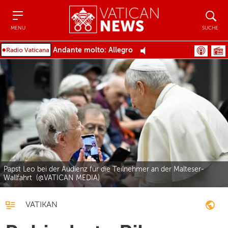
Menu
Suche
MENU
SUCHE
Andante molto: Allegro
Papst Leo bei der Audienz für die Teilnehmer an der Malteser-
Wallfahrt (@VATICAN MEDIA)
VATIKAN