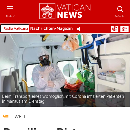
Menu
Suche
MENU
SUCHE
Nachrichten-Magazin
Beim Transport eines womöglich mit Corona infizierten Patienten
in Manaus am Dienstag
WELT