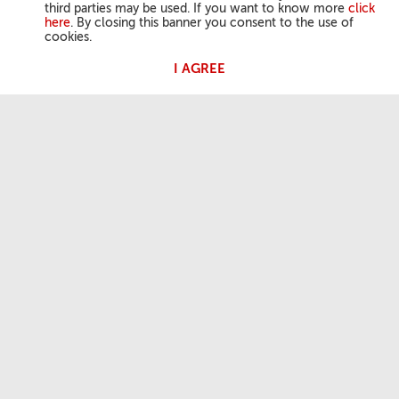
third parties may be used. If you want to know more
click
here
. By closing this banner you consent to the use of
cookies.
I AGREE
AKTIVITÄTEN DES PAPSTES
Angelus
Generalaudienzen
DER GLAUBE DER KIRCHE
Tageslesung
Gebete