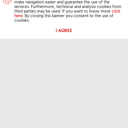
make navigation easier and guarantee the use of the
services. Furthermore, technical and analysis cookies from
third parties may be used. If you want to know more
click
here
. By closing this banner you consent to the use of
cookies.
I AGREE
AKTIVITÄTEN DES PAPSTES
Angelus
Generalaudienzen
DER GLAUBE DER KIRCHE
Tageslesung