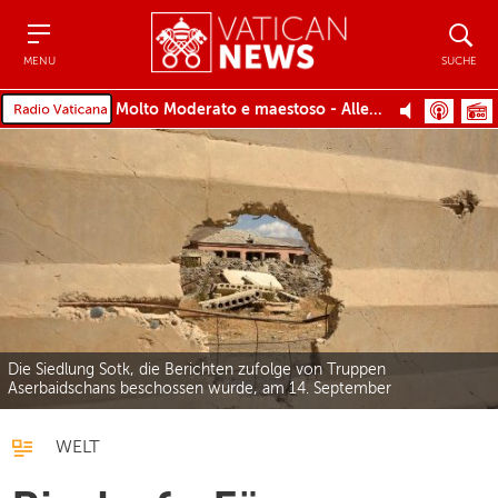
Menu
Suche
MENU
SUCHE
Molto Moderato e maestoso - Allegro non troppo - Più Allegro
Die Siedlung Sotk, die Berichten zufolge von Truppen
Aserbaidschans beschossen wurde, am 14. September
WELT