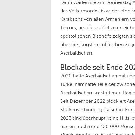
Darin warfen sie am Donnerstag A
des Völkermordes bzw. der ethni
Karabachs von allen Armeniern v
Terrors, um dieses Ziel zu erreic
apostolischen Bischöfe zeigten si
über die jüngsten politischen Zu
Aserbaidschan.
Blockade seit Ende 202
2020 hatte Aserbaidschan mit übe
Türkei namhafte Teile der zwisc
Aserbaidschan umstrittenen Regio
Seit Dezember 2022 blockiert Ase
Straßenverbindung (Latschin-Korr
2023 sind überhaupt keine Hilfsl
harren noch rund 120.000 Mensche