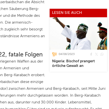
serbaidschan die Absicht
schen Säuberung Berg-
LESEN SIE AUCH
or und die Methode des
hen. Die armenisch-
ch zugleich sehr besorgt
geständnisse Armeniens an
2, fatale Folgen
04/08/2023
Nigeria: Bischof prangert
rlegenen Waffen aus der
örtliche Gewalt an
hen Armenien und
n Berg-Karabach erobert.
rbaidschan diese einzige
idor) zwischen Armenien und Berg-Karabach, seit Mitte Juni
ieferungen mehr durchgelassen worden. In Berg-Karabach
n aus, darunter rund 30.000 Kinder. Lebensmittel,