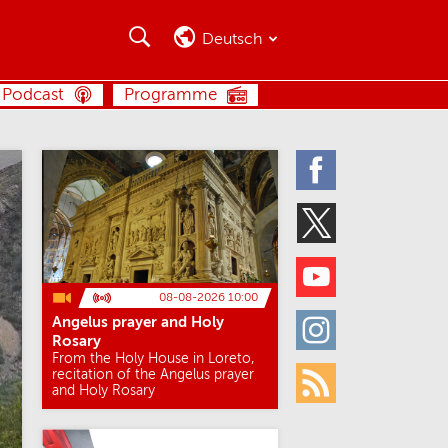
Suche
Suche
Deutsch
SUCHE
Podcast
Programme
Facebook
Twitter
Youtube
08-08-2026 10:00
Angelus prayer and Holy
Instagram
Rosary
From the Holy House in Loreto,
recitation of the Angelus prayer
and Holy Rosary
Rss