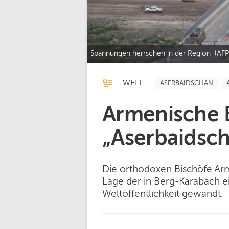
Spannungen herrschen in der Region (AFP 
WELT
ASERBAIDSCHAN
Armenische 
„Aserbaidsch
Die orthodoxen Bischöfe Arm
Lage der in Berg-Karabach e
Weltöffentlichkeit gewandt.