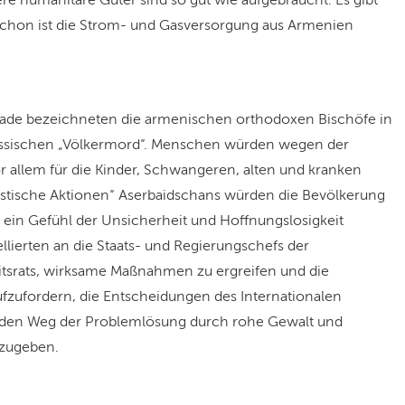
re humanitäre Güter sind so gut wie aufgebraucht. Es gibt
chon ist die Strom- und Gasversorgung aus Armenien
kade bezeichneten die armenischen orthodoxen Bischöfe in
klassischen „Völkermord“. Menschen würden wegen der
or allem für die Kinder, Schwangeren, alten und kranken
istische Aktionen“ Aserbaidschans würden die Bevölkerung
 ein Gefühl der Unsicherheit und Hoffnungslosigkeit
ellierten an die Staats- und Regierungschefs der
itsrats, wirksame Maßnahmen zu ergreifen und die
zufordern, die Entscheidungen des Internationalen
d den Weg der Problemlösung durch rohe Gewalt und
fzugeben.