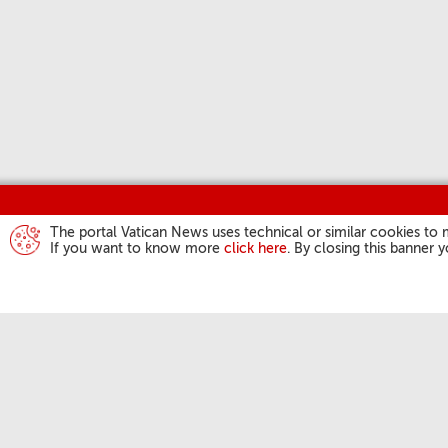
The portal Vatican News uses technical or similar cookies to 
If you want to know more
click here
. By closing this banner 
AKTIVITÄTEN D
PAPSTES
Angelus
Generalaudienz