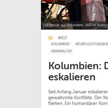
Flüchtende aus Kolumbien (AFP or licenso
WELT
KOLUMBIEN
#ZURFLUCHTGEZWU
KRIMINALITÄT
Kolumbien: 
eskalieren
Seit Anfang Januar eskalier
gewaltvolle Konflikte. Der 
fliehen. Ein humanitärer Korr