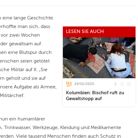
 eine lange Geschichte.
rhoffte man sich, dass
LESEN SIE AUCH
h vor zwei Wochen
eder gewaltsam auf.
en eine Blutspur durch
enschen seien getötet
he Militär auf X. „Sie
n geholt und sie auf
29/01/2025
unsere Aufgabe als Armee,
Kolumbien: Bischof ruft zu
Militärchef.
Gewaltstopp auf
nun ein humanitärer
en, Trinkwasser, Werkzeuge, Kleidung und Medikamente
werden. Viele tausend Menschen finden auch Schutz in