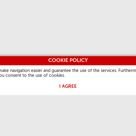
COOKIE POLICY
make navigation easier and guarantee the use of the services. Furtherm
you consent to the use of cookies.
I AGREE
ES
DER GLAUBE DER
NÜTZLICHE
ANDERE 
KIRCHE
INFORMATIONEN
Vatican.v
Tageslesung
Über uns
L'Osserv
en
Gebete
Kontakt