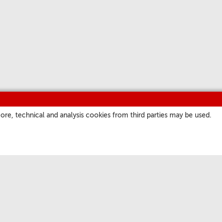
ore, technical and analysis cookies from third parties may be used.
SEITEN
UNSERE KANÄLE
a
Sendeschema
atore Romano
Podcast