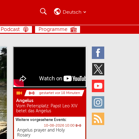
Suche
Suche
Deutsch
SUCHE
Podcast
Programme
Facebook
Twitter
Youtube
gestartet vor 18 Minuten
Angelus
Instagram
Vom Petersplatz: Papst Leo XIV
betet das Angelus
Weitere vorgesehene Events:
Rss
10-08-2026 10:00
Angelus prayer and Holy
Rosary